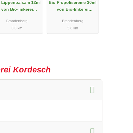
o Lippenbalsam 12ml
Bio Propoliscreme 30ml
von Bio-Imkerei
von Bio-Imkerei
Kordesch
Kordesch
Brandenberg
Brandenberg
0.0 km
5.8 km
erei Kordesch