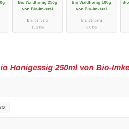
00g
Bio Waldhonig 250g
Bio Waldhonig 100g
Bi
von Bio-Imkerei
von Bio-Imkerei
Kordesch
Kordesch
Brandenberg
Brandenberg
15.2 km
0.0 km
io Honigessig 250ml von Bio-Imk
tz: