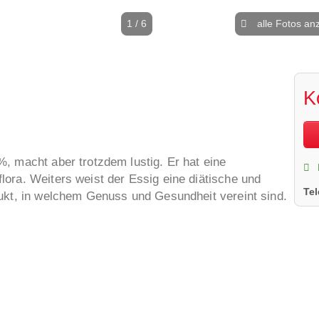
1 / 6
alle Fotos an
K
, macht aber trotzdem lustig. Er hat eine
ora. Weiters weist der Essig eine diätische und
Te
dukt, in welchem Genuss und Gesundheit vereint sind.