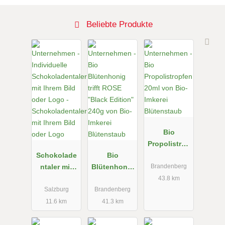
Beliebte Produkte
Bio
Propolistrop
Schokolade
Bio
fen 20ml von
ntaler mit
Blütenhonig
Bio-Imkerei
Brandenberg
Ihrem Bild
trifft ROSE
Blütenstaub
43.8 km
oder Logo
"Black
Salzburg
Brandenberg
Edition"
11.6 km
41.3 km
240g von
Bio-Imkerei