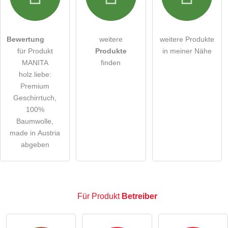
Die
Datenschutzerklärung
habe ich zur Kenntnis genommen.
öffentliche Frage stellen
Abbrechen
Bewertung
weitere
weitere Produkte
Hinweis:
Bitte beachten Sie, öffentliche Fragen sind
für
für Produkt
Produkte
in meiner Nähe
alle Besucher sichtbar
.
MANITA
finden
Klicken Sie hier um eine
individuelle Frage
an den
holz.liebe:
Produkt-Eintrag zu stellen
.
Premium
Geschirrtuch,
100%
Baumwolle,
made in Austria
abgeben
Für Produkt
Betreiber