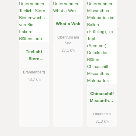
Blütenstaub
What a Wok
Obertrum am
See
27.1 km
Teelicht
Stern
Bienenwach
s von Bio-
Brandenberg
Imkerei
43.7 km
Blütenstaub
Chinaschilf
Miscanthus
Malepartus
Oberhofen
31.3 km