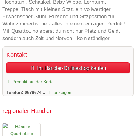
Hochstuhl, Schaukel, Baby Wippe, Lernturm,
Treppe, Tisch mit kleinen Sitzt, ein vollwertiger
Erwachsener Stuhl, Rutsche und Sitzposition für
Wohnzimmertische - alles in einem einzigen Produkt!
Mit QuarttoLino sparst du nicht nur Platz und Geld,
sondern auch Zeit und Nerven - kein ständiger
Wechsel von verschiedenen Produkten mehr!
Und das Beste: QuarttoLino ist nicht nur für dein Kind,
Kontakt
sondern für die ganze Familie geeignet!
Im Händler-Onlineshop kaufen
Hol dir jetzt QuarttoLino - den multifunktionalen
Hochstuhl, der mitwächst!
Produkt auf der Karte
Telefon:
0676674...
anzeigen
regionaler Händler