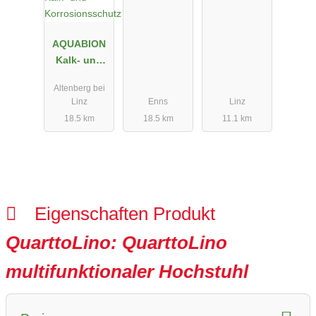
AQUABION
Kalk- und
Korrosionss
Altenberg bei
chutz
Linz
Enns
Linz
18.5 km
18.5 km
11.1 km
Eigenschaften Produkt
QuarttoLino: QuarttoLino
multifunktionaler Hochstuhl