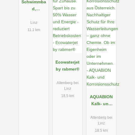
Schwimmba
d,
Schwimmba
d Chemie,
Linz
Schwimmba
11.1 km
d Zubehör,
Chico
Hängematte
n, Napoleon
Ecowaterjet
Grills
by rabmer®
Altenberg bei
Linz
18.5 km
AQUABION
Kalk- und
Korrosionss
chutz
Altenberg bei
Linz
18.5 km