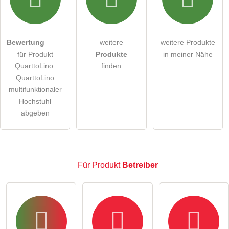
Die
Datenschutzerklärung
habe ich zur Kenntnis genommen.
öffentliche Frage stellen
Abbrechen
Bewertung
weitere
weitere Produkte
für Produkt
Produkte
in meiner Nähe
Hinweis:
Bitte beachten Sie, öffentliche Fragen sind
für
QuarttoLino:
finden
alle Besucher sichtbar
.
QuarttoLino
Klicken Sie hier um eine
individuelle Frage
an den
multifunktionaler
Hochstuhl
Produkt-Eintrag zu stellen
.
abgeben
Für Produkt
Betreiber