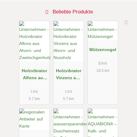
Beliebte Produkte
Mützenvogel
Enns
Holzvibrator
Holzvibrator
18.5 km
Alfons aus
Vinzenz aus
Ahorn- und
Ahorn- und
Zwetschgen
Nussholz
Linz
Linz
holz
5.7 km
5.7 km