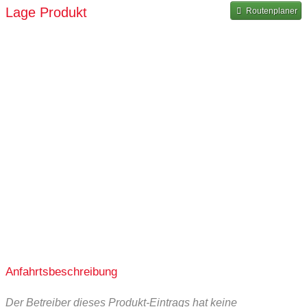
Schlagworte:
Lage Produkt
anzeigen
Routenplaner
multifunktionalen, Hochstuhl, Kindertreppe,
Kinderhochstuhl, Baby, Made in Austria, Babystuhl
Anfahrtsbeschreibung
Der Betreiber dieses Produkt-Eintrags hat keine