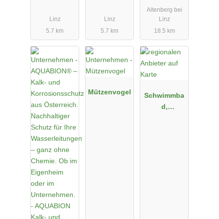
Altenberg bei
Linz
Linz
Linz
5.7 km
5.7 km
18.5 km
Mützenvogel
Schwimmba
d,
Schwimmba
d Chemie,
Schwimmba
d Zubehör,
Chico
Hängematte
n, Napoleon
Grills