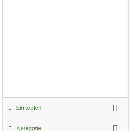
Einkaufen
Infos zum Händler:
Kategorie