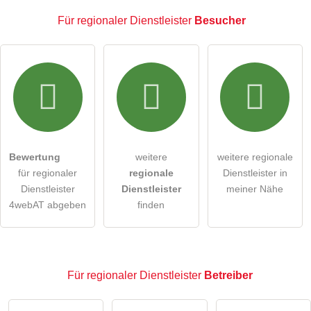
Für regionaler Dienstleister
Besucher
E-Mail-Adresse (wird nicht veröffentlicht)
Hiermit akzeptiere ich die
AGB
.
Die
Datenschutzerklärung
habe ich zur Kenntnis genommen.
Bewertung
weitere
weitere regionale
öffentliche Frage stellen
Abbrechen
für regionaler
regionale
Dienstleister in
Dienstleister
Dienstleister
meiner Nähe
Hinweis:
Bitte beachten Sie, öffentliche Fragen sind
für
4webAT abgeben
finden
alle Besucher sichtbar
.
Klicken Sie hier um eine
individuelle Frage
an den
regionaler Dienstleister-Eintrag zu stellen
.
Für regionaler Dienstleister
Betreiber