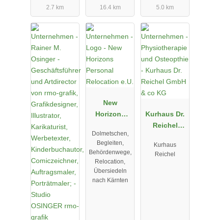
2.7 km
16.4 km
5.0 km
New
Horizons
Kurhaus Dr.
Personal
Reichel
Dolmetschen,
Relocation
GmbH & co
Begleiten,
Kurhaus
e.U.
KG
Behördenwege,
Reichel
Relocation,
Übersiedeln
nach Kärnten