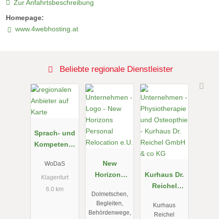
Zur Anfahrtsbeschreibung
Homepage:
www.4webhosting.at
Beliebte regionale Dienstleister
Sprach- und
Kompetenzz
entrum
New
WoDaS
Horizons
Kurhaus Dr.
Klagenfurt
Personal
Reichel
6.0 km
Dolmetschen,
Relocation
GmbH & co
Begleiten,
Kurhaus
e.U.
KG
Behördenwege,
Reichel