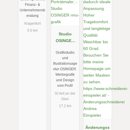
Consuling
Finanz- &
e.U.
Unternehmensb
eratung
Klagenfurt
5.0 km
Studio
OSINGER
rmo-grafik
Grafikstudio
und
Illustrationsage
ntur OSINGER.
Werbegrafik
und Design
vom Profi!
St.Veit an der
Glan
17.2 km
Änderungss