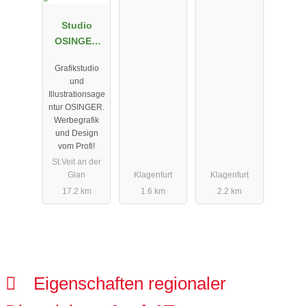
Studio
OSINGER
rmo-grafik
Grafikstudio
und
Illustrationsage
ntur OSINGER.
Werbegrafik
und Design
vom Profi!
St.Veit an der
Glan
Klagenfurt
Klagenfurt
17.2 km
1.6 km
2.2 km
Eigenschaften regionaler