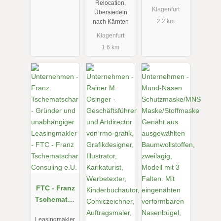
Relocation,
Klagenfurt
Übersiedeln
2.2 km
nach Kärnten
Klagenfurt
1.6 km
FTC - Franz
Tschematsc
har
Leasingmakler,