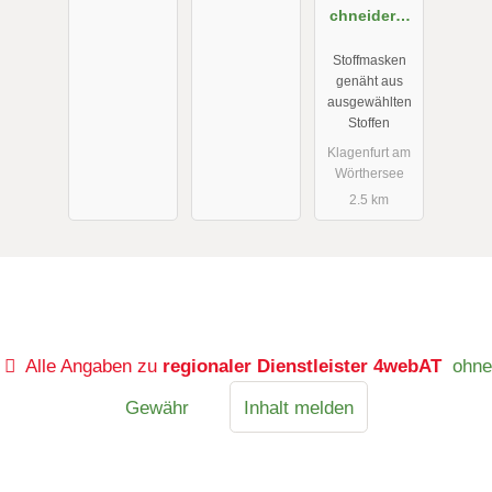
chneiderei
Andrea
Stoffmasken
Einspieler
genäht aus
ausgewählten
Stoffen
Klagenfurt am
Wörthersee
2.5 km
Alle Angaben zu
regionaler Dienstleister 4webAT
ohne
Gewähr
Inhalt melden