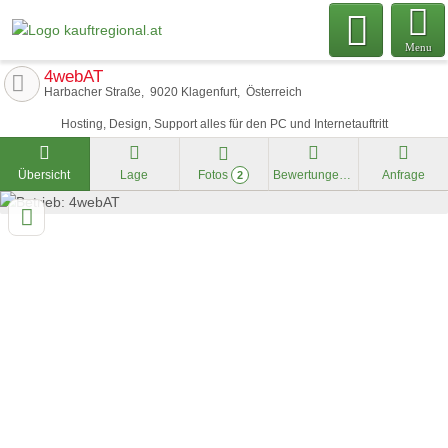
Menu
4webAT
Harbacher Straße
9020
Klagenfurt
Österreich
Hosting, Design, Support alles für den PC und Internetauftritt
Übersicht
Lage
Fotos
Bewertungen
Anfrage
2