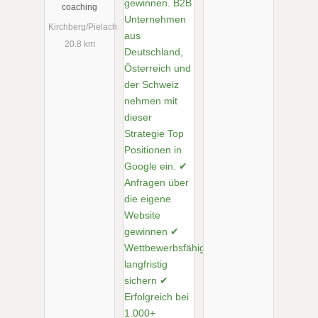
moderatione
coaching
n
Kirchberg/Pielach
20.8 km