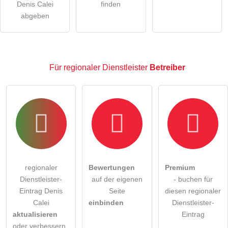
alle Besucher sichtbar
.
Denis Calei
finden
Klicken Sie hier um eine
individuelle Frage
an den
abgeben
regionaler Dienstleister-Eintrag zu stellen
.
Für regionaler Dienstleister
Betreiber
regionaler
Bewertungen
Premium
Dienstleister-
auf der eigenen
- buchen für
Eintrag Denis
Seite
diesen regionaler
Calei
einbinden
Dienstleister-
aktualisieren
Eintrag
oder verbessern