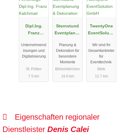
Dipl.Ing.
Sternstund
TwentyOne
Franz
Eventplanun
EventSolutio
Kalchmair
g &
n GmbH
Unternehmensl
Planung &
Wir sind Ihr
Dekoration
ösungen und
Dekoration für
Gesamtanbieter
Digitalisierung
besondere
für
Momente
Eventtechnik.
St. Pölten
Böheimkirchen
Melk
7.5 km
16.0 km
12.7 km
Eigenschaften regionaler
Dienstleister
Denis Calei