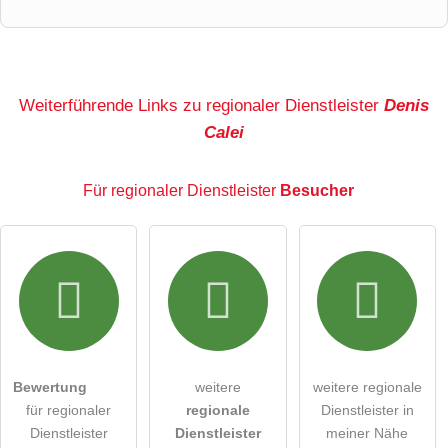
Vorname
Name
Weiterführende Links zu regionaler Dienstleister
Denis
Calei
E-Mail-Adresse (wird nicht veröffentlicht)
Für regionaler Dienstleister
Besucher
Hiermit akzeptiere ich die
AGB
.
Die
Datenschutzerklärung
habe ich zur Kenntnis genommen.
öffentliche Frage stellen
Abbrechen
Bewertung
weitere
weitere regionale
für regionaler
regionale
Dienstleister in
Hinweis:
Bitte beachten Sie, öffentliche Fragen sind
für
Dienstleister
Dienstleister
meiner Nähe