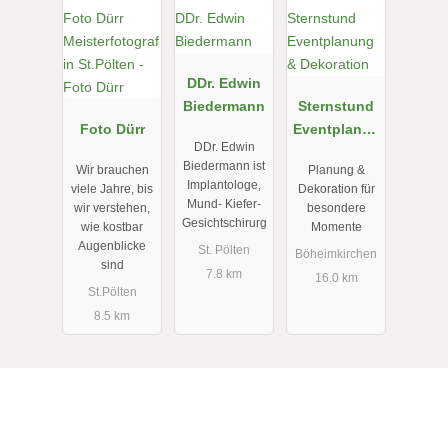
DDr. Edwin
Biedermann
Sternstund
Foto Dürr
Eventplanun
DDr. Edwin
g &
Biedermann ist
Wir brauchen
Planung &
Dekoration
Implantologe,
viele Jahre, bis
Dekoration für
Mund- Kiefer-
wir verstehen,
besondere
Gesichtschirurg
wie kostbar
Momente
Augenblicke
St. Pölten
Böheimkirchen
sind
7.8 km
16.0 km
St.Pölten
8.5 km