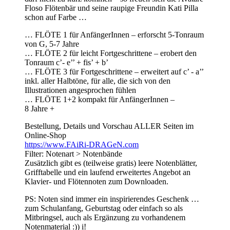
Floso Flötenbär und seine raupige Freundin Kati Pilla
schon auf Farbe …
… FLÖTE 1 für AnfängerInnen – erforscht 5-Tonraum
von G, 5-7 Jahre
… FLÖTE 2 für leicht Fortgeschrittene – erobert den
Tonraum c’- e’’ + fis’ + b’
… FLÖTE 3 für Fortgeschrittene – erweitert auf c’ - a’’
inkl. aller Halbtöne, für alle, die sich von den
Illustrationen angesprochen fühlen
… FLÖTE 1+2 kompakt für AnfängerInnen –
8 Jahre +
Bestellung, Details und Vorschau ALLER Seiten im
Online-Shop
https://www.FAiRi-DRAGeN.com
Filter: Notenart > Notenbände
Zusätzlich gibt es (teilweise gratis) leere Notenblätter,
Grifftabelle und ein laufend erweitertes Angebot an
Klavier- und Flötennoten zum Downloaden.
PS: Noten sind immer ein inspirierendes Geschenk …
zum Schulanfang, Geburtstag oder einfach so als
Mitbringsel, auch als Ergänzung zu vorhandenem
Notenmaterial :)) i!