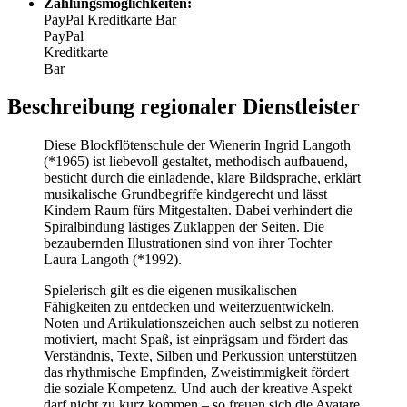
Zahlungsmöglichkeiten:
PayPal
Kreditkarte
Bar
PayPal
Kreditkarte
Bar
Beschreibung regionaler Dienstleister
Diese Blockflötenschule der Wienerin Ingrid Langoth
(*1965) ist liebevoll gestaltet, methodisch aufbauend,
besticht durch die einladende, klare Bildsprache, erklärt
musikalische Grundbegriffe kindgerecht und lässt
Kindern Raum fürs Mitgestalten. Dabei verhindert die
Spiralbindung lästiges Zuklappen der Seiten. Die
bezaubernden Illustrationen sind von ihrer Tochter
Laura Langoth (*1992).
Spielerisch gilt es die eigenen musikalischen
Fähigkeiten zu entdecken und weiterzuentwickeln.
Noten und Artikulationszeichen auch selbst zu notieren
motiviert, macht Spaß, ist einprägsam und fördert das
Verständnis, Texte, Silben und Perkussion unterstützen
das rhythmische Empfinden, Zweistimmigkeit fördert
die soziale Kompetenz. Und auch der kreative Aspekt
darf nicht zu kurz kommen – so freuen sich die Avatare