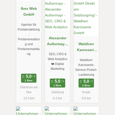
Ibex Web
GmbH
Agentur für
Portalerstellung
,
Alexander
Portalverwaltun
Außermayr -
Waldherr
g und
Portalvermarktu
SEO, CRO &
Karosserie
ng
SEO, CRO &
Web
GmbH
Web Analytics
Waldherr
Analytics
❤️ Digital
Karosserie-
Marketing
Service-Pickerl-
Lackierung
1 Bew.
1 Bew.
2 Bew.
Obertrum am
See
Salzburg
Koppl
15.0 km
0.4 km
9.8 km