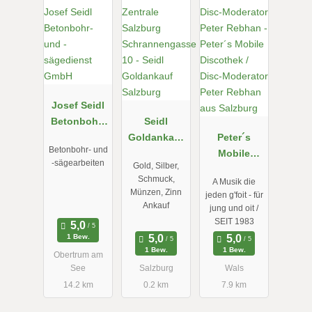
Josef Seidl
Betonbohr-
Seidl
und -
Goldankauf
Peter´s
Betonbohr- und
sägedienst
Salzburg
Mobile
-sägearbeiten
Gold, Silber,
GmbH
Discothek /
Schmuck,
A Musik die
Disc-
Münzen, Zinn
jeden g'foit - für
Moderator
Ankauf
jung und oit /
Peter
SEIT 1983
Rebhan aus
1 Bew.
Salzburg
1 Bew.
1 Bew.
Obertrum am
See
Salzburg
Wals
14.2 km
0.2 km
7.9 km