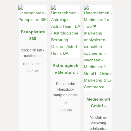
Panopicture
360
blick dich um -
rundherum
Bad Blumau
Astrologisch
28.5 km
e Beratung
Online |
Persönliche
Astrid Heim,
Horoskop-
BA
Analysen online
Medienkraft
Ilz
GmbH -
37.9 km
Online
Mit Online-
Marketing &
Marketing
E-Commerce
erfolgreich