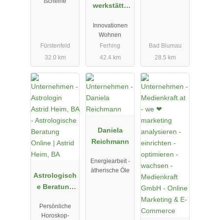
tscheine
werkstätte
Gross GMBH
Innovationen
& COKG
Wohnen
Fürstenfeld
Ferhing
Bad Blumau
32.0 km
42.4 km
28.5 km
Daniela
Reichmann
Energiearbeit -
ätherische Öle
Astrologisch
e Beratung
Online |
Persönliche
Astrid Heim,
Horoskop-