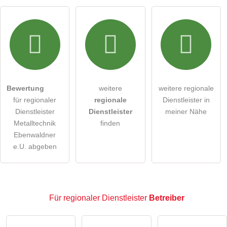
Hiermit akzeptiere ich die
AGB
.
Die
Datenschutzerklärung
habe ich zur Kenntnis genommen.
öffentliche Frage stellen
Abbrechen
Bewertung
weitere
weitere regionale
für regionaler
regionale
Dienstleister in
Hinweis:
Bitte beachten Sie, öffentliche Fragen sind
für
Dienstleister
Dienstleister
meiner Nähe
alle Besucher sichtbar
.
Metalltechnik
finden
Klicken Sie hier um eine
individuelle Frage
an den
Ebenwaldner
e.U. abgeben
regionaler Dienstleister-Eintrag zu stellen
.
Für regionaler Dienstleister
Betreiber