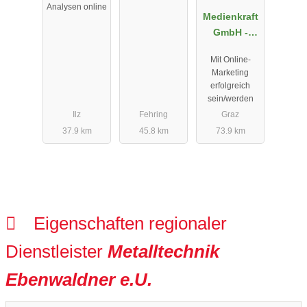
BA
Analysen online
Medienkraft
GmbH -
Online
Mit Online-
Marketing &
Marketing
E-Commerce
erfolgreich
sein/werden
Ilz
Fehring
Graz
37.9 km
45.8 km
73.9 km
Eigenschaften regionaler
Dienstleister
Metalltechnik
Ebenwaldner e.U.