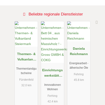
Beliebte regionale Dienstleister
Daniela
Thermen- &
Reichmann
Vulkanland
Energiearbeit -
Steiermark
ätherische Öle
Thermenlandgu
Einrichtungs
tscheine
Fehring
werkstätte
Fürstenfeld
45.8 km
Gross GMBH
Innovationen
32.0 km
& COKG
Wohnen
Ferhing
42.4 km