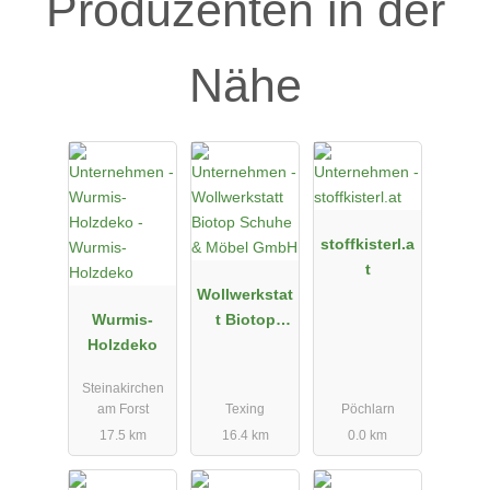
Produzenten in der
Nähe
stoffkisterl.a
t
Wollwerkstat
Wurmis-
t Biotop
Holzdeko
Schuhe &
Möbel GmbH
Steinakirchen
am Forst
Texing
Pöchlarn
17.5 km
16.4 km
0.0 km