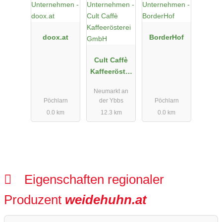
doox.at
BorderHof
Cult Caffè
Kaffeeröster
ei GmbH
Neumarkt an
Pöchlarn
der Ybbs
Pöchlarn
0.0 km
12.3 km
0.0 km
Eigenschaften regionaler
Produzent
weidehuhn.at