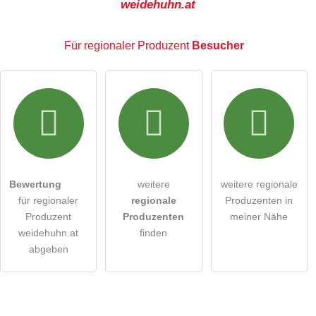
weidehuhn.at
E-Mail-Adresse (wird nicht veröffentlicht)
Für regionaler Produzent
Besucher
Hiermit akzeptiere ich die
AGB
.
Die
Datenschutzerklärung
habe ich zur Kenntnis genommen.
öffentliche Frage stellen
Abbrechen
Bewertung
weitere
weitere regionale
für regionaler
regionale
Produzenten in
Hinweis:
Bitte beachten Sie, öffentliche Fragen sind
für
Produzent
Produzenten
meiner Nähe
alle Besucher sichtbar
.
weidehuhn.at
finden
Klicken Sie hier um eine
individuelle Frage
an den
abgeben
regionaler Produzent-Eintrag zu stellen
.