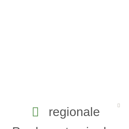
Meist ist Freitag und Samstag Abholtag.
Gerupft und Ausgenommen kostet das Weidehuhn 11
€/kg. Abgabe nur von ganzen Hühner möglich. (Gewicht
liegt so zw. 1,2 und 2 kg)
regionale