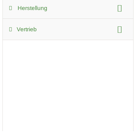
Herstellung
Produktion vollständig in Österreich
Vertrieb
nachhaltige Verpackung
Art des Vertriebs:
CO2 neutrale Produktion
Direktvertrieb lokal
Direktvertrieb online
Wertschöpfung in Österreich:
Lieferservice
Selbstabholung
vollständige Eigenproduktion
Zeitraum für Abholung:
ganztags geöffnet
ganztags geöffnet
ganztags geöffnet
ganztags geöffnet
ganztags geöffnet