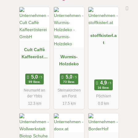
stoffkisterl.a
t
Cult Caffè
Kaffeeröster
Wurmis-
ei GmbH
Holzdeko
99 Bew.
73 Bew.
16 Bew.
Neumarkt an
Steinakirchen
der Ybbs
am Forst
Pöchlarn
12.3 km
17.5 km
0.0 km