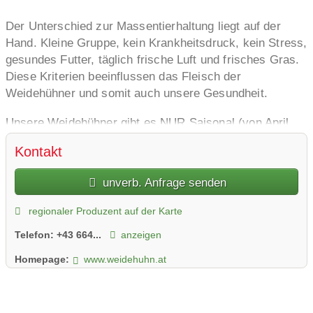
Der Unterschied zur Massentierhaltung liegt auf der
Hand. Kleine Gruppe, kein Krankheitsdruck, kein Stress,
gesundes Futter, täglich frische Luft und frisches Gras.
Diese Kriterien beeinflussen das Fleisch der
Weidehühner und somit auch unsere Gesundheit.
Unsere Weidehühner gibt es NUR Saisonal (von April
bis Anfang November). Damit versuchen wir auch den
Kontakt
Konsumenten zu vermitteln, dass nicht immer alles
verfügbar ist.
unverb. Anfrage senden
Unsere Devise: Qualität vor Quantität. Keine
regionaler Produzent auf der Karte
Kompromisse auf Kosten des Tierwohls!
Telefon:
+43 664...
anzeigen
Sobald wir die Bestellung von dir haben, werden wir dich
Homepage:
www.weidehuhn.at
informieren, wenn der nächste Abholungstermin fest
steht. (ca 2 Wochen vorher). (Bitte Telefonnummer nicht
vergessen!)