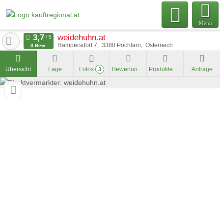
Menu
weidehuhn.at
Rampersdorf 7
3380
Pöchlarn
Österreich
3 Bew.
Übersicht
Lage
Fotos
Bewertungen
Produkte im Marktplatz
Anfrage
3