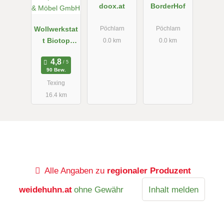
doox.at
BorderHof
Wollwerkstat
Pöchlarn
Pöchlarn
t Biotop
0.0 km
0.0 km
Schuhe &
Möbel GmbH
90 Bew.
Texing
16.4 km
Alle Angaben zu
regionaler Produzent
weidehuhn.at
ohne Gewähr
Inhalt melden