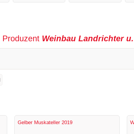
r Produzent
Weinbau Landrichter u. 
l
Gelber Muskateller 2019
W