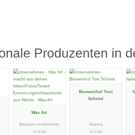
ionale Produzenten in 
Bioweinhof Toni
f
Schmid
Wax Art
Bierbaum am Kleebühel
Straning
14.8 km
15.2 km