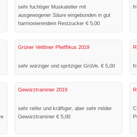
sehr fuchtiger Muskateller mit
f
ausgewogener Säure eingebunden in gut
harmonierendem Restzucker € 5,00
Grüner Veltliner Pfeiffikus 2019
R
sehr würziger und spritziger GrüVe. € 5,00
f
Gewürztraminer 2019
R
r
sehr reifer und kräftiger, aber sehr milder
C
re
Gewürztraminer € 5,00
P