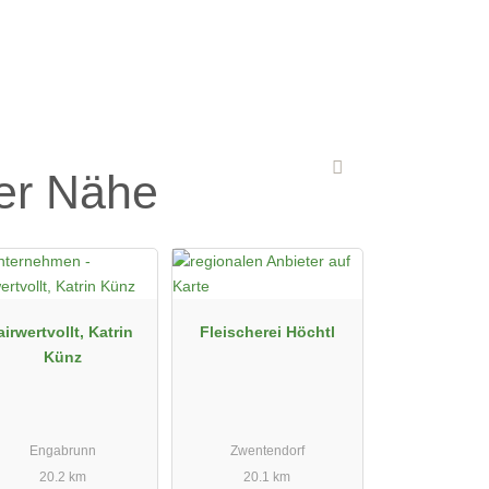
der Nähe
airwertvollt, Katrin
Fleischerei Höchtl
Künz
Engabrunn
Zwentendorf
20.2 km
20.1 km