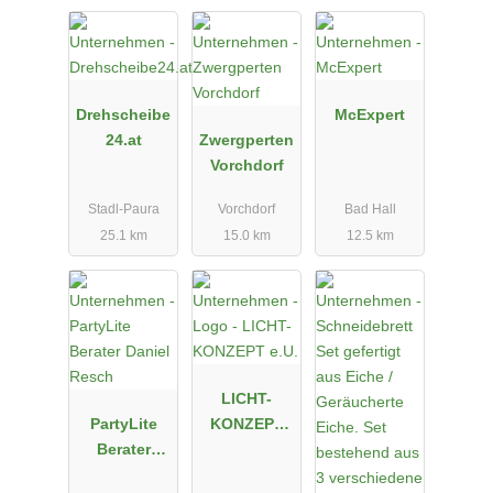
Drehscheibe
McExpert
24.at
Zwergperten
Vorchdorf
Stadl-Paura
Vorchdorf
Bad Hall
25.1 km
15.0 km
12.5 km
LICHT-
PartyLite
KONZEPT
Berater
e.U.
Daniel