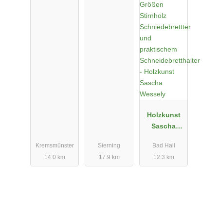
Resch
Holzkunst
Sascha
Wessely
Kremsmünster
Sierning
Bad Hall
14.0 km
17.9 km
12.3 km