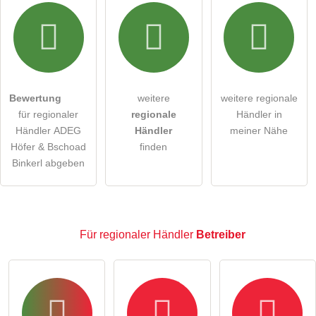
Hiermit akzeptiere ich die
AGB
.
Die
Datenschutzerklärung
habe ich zur Kenntnis genommen.
öffentliche Frage stellen
Abbrechen
Bewertung
weitere
weitere regionale
für regionaler
regionale
Händler in
Hinweis:
Bitte beachten Sie, öffentliche Fragen sind
für
Händler ADEG
Händler
meiner Nähe
alle Besucher sichtbar
.
Höfer & Bschoad
finden
Klicken Sie hier um eine
individuelle Frage
an den
Binkerl abgeben
regionaler Händler-Eintrag zu stellen
.
Für regionaler Händler
Betreiber