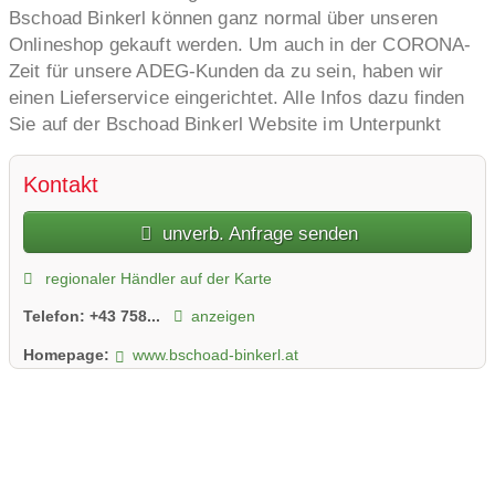
Bschoad Binkerl können ganz normal über unseren
Onlineshop gekauft werden. Um auch in der CORONA-
Zeit für unsere ADEG-Kunden da zu sein, haben wir
einen Lieferservice eingerichtet. Alle Infos dazu finden
Sie auf der Bschoad Binkerl Website im Unterpunkt
"CORONA".
Bleiben Sie daheim - bleiben Sie gesund!
Kontakt
unverb. Anfrage senden
regionaler Händler auf der Karte
Telefon:
+43 758...
anzeigen
Homepage:
www.bschoad-binkerl.at