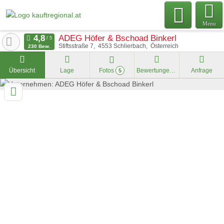
Menu
ADEG Höfer & Bschoad Binkerl
Stiftsstraße 7
4553
Schlierbach
Österreich
230 Bew.
Übersicht
Lage
Fotos
Bewertungen
Anfrage
5