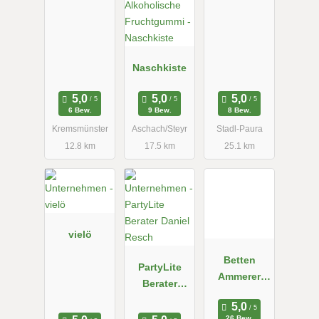
GmbH
Naschkiste
6 Bew.
9 Bew.
8 Bew.
Kremsmünster
Aschach/Steyr
Stadl-Paura
12.8 km
17.5 km
25.1 km
vielö
Betten
PartyLite
Ammerer
Berater
Kirchdorf
Daniel
Resch
26 Bew.