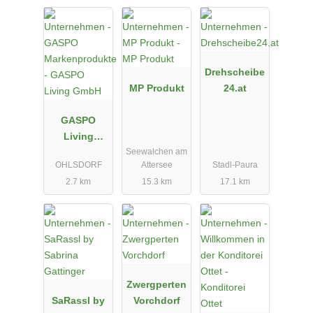
Drehscheibe
MP Produkt
24.at
GASPO
Living
Seewalchen am
GmbH
OHLSDORF
Attersee
Stadl-Paura
2.7 km
15.3 km
17.1 km
Zwergperten
SaRassl by
Vorchdorf