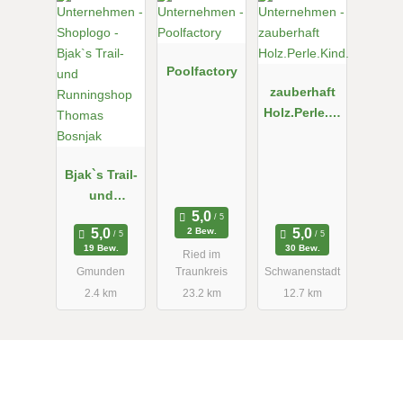
Poolfactory
zauberhaft
Holz.Perle.Ki
nd.
Bjak`s Trail-
und
Runningsho
2 Bew.
p Thomas
19 Bew.
30 Bew.
Ried im
Bosnjak
Gmunden
Traunkreis
Schwanenstadt
2.4 km
23.2 km
12.7 km