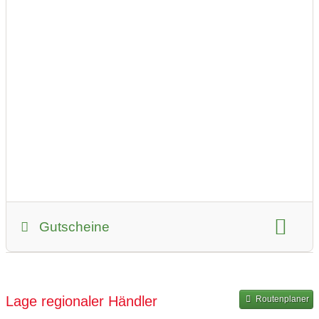
Zeitraum für Abholung:
per E-Mail (Anfrage)
per Telefon
08:00-17:00
08:00-17:00
08:00-17:00
08:00-17:00
08:00-12:00
Gutscheine
Gutscheinkauf möglich
Lage regionaler Händler
Routenplaner