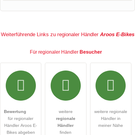
Vorname
Name
Weiterführende Links zu regionaler Händler
Aroos E-Bikes
Für regionaler Händler
Besucher
E-Mail-Adresse (wird nicht veröffentlicht)
Hiermit akzeptiere ich die
AGB
.
Die
Datenschutzerklärung
habe ich zur Kenntnis genommen.
Bewertung
weitere
weitere regionale
öffentliche Frage stellen
Abbrechen
für regionaler
regionale
Händler in
Händler Aroos E-
Händler
meiner Nähe
Hinweis:
Bitte beachten Sie, öffentliche Fragen sind
für
Bikes abgeben
finden