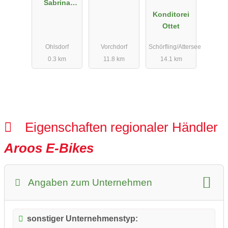
Sabrina
Gattinger
Konditorei
Ottet
Ohlsdorf
Vorchdorf
Schörfling/Attersee
0.3 km
11.8 km
14.1 km
Eigenschaften regionaler Händler
Aroos E-Bikes
Angaben zum Unternehmen
sonstiger Unternehmenstyp: