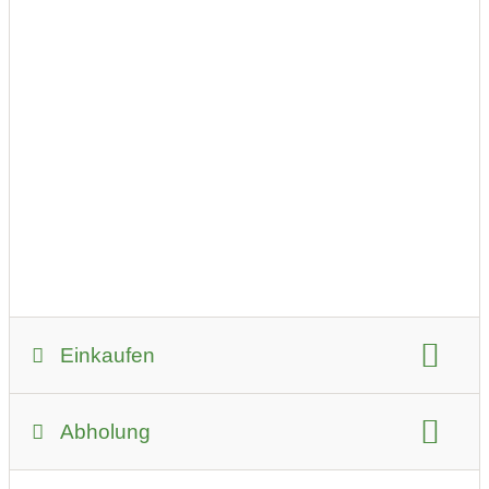
Einkaufen
Zahlungsmöglichkeiten:
Abholung
Kreditkarte
EC-Karte
Bar
bevorzugter Kontakt: