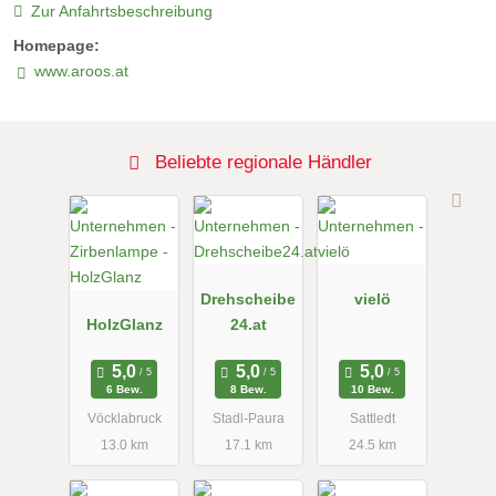
Zur Anfahrtsbeschreibung
Homepage:
www.aroos.at
Beliebte regionale Händler
Drehscheibe
vielö
HolzGlanz
24.at
6 Bew.
8 Bew.
10 Bew.
Vöcklabruck
Stadl-Paura
Sattledt
13.0 km
17.1 km
24.5 km