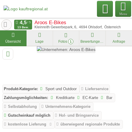
Menu
Aroos E-Bikes
Kleinreith Gewerbepark, 6
4694
Ohlsdorf
Österreich
13 Bew.
Übersicht
Lage
Fotos
Bewertungen
Anfrage
1
Produkt-Kategorie:
Sport und Outdoor
Lieferservice
Zahlungsmöglichkeiten:
Kreditkarte
EC-Karte
Bar
Selbstabholung
Unternehmens-Kategorie
Gutscheinkauf möglich
Hol- und Bringservice
kostenlose Lieferung
überwiegend regionale Produkte