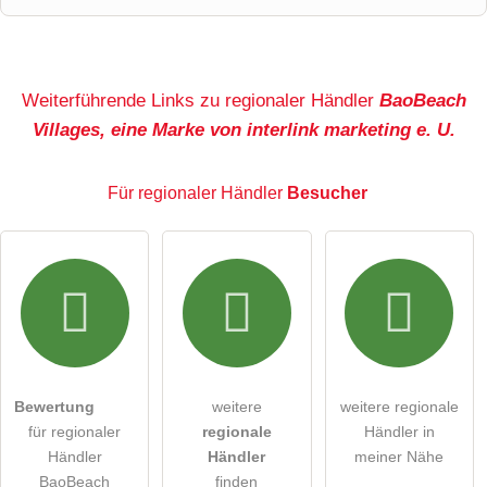
Name
Weiterführende Links zu regionaler Händler
BaoBeach
Villages, eine Marke von interlink marketing e. U.
E-Mail-Adresse (wird nicht veröffentlicht)
Für regionaler Händler
Besucher
Hiermit akzeptiere ich die
AGB
.
Die
Datenschutzerklärung
habe ich zur Kenntnis genommen.
öffentliche Frage stellen
Abbrechen
Bewertung
weitere
weitere regionale
für regionaler
regionale
Händler in
Hinweis:
Bitte beachten Sie, öffentliche Fragen sind
für
Händler
Händler
meiner Nähe
alle Besucher sichtbar
.
BaoBeach
finden