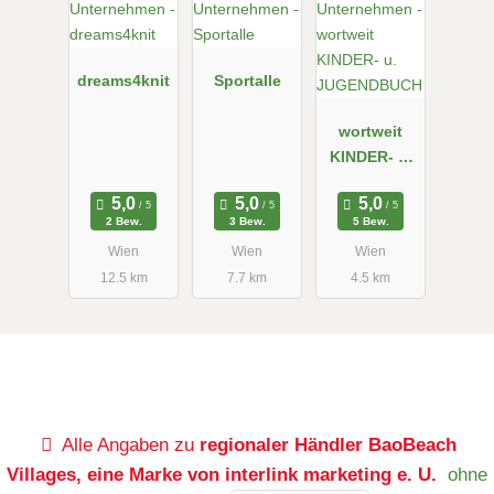
dreams4knit
Sportalle
wortweit
KINDER- u.
JUGENDBUC
H
2 Bew.
3 Bew.
5 Bew.
Wien
Wien
Wien
12.5 km
7.7 km
4.5 km
Alle Angaben zu
regionaler Händler BaoBeach
Villages, eine Marke von interlink marketing e. U.
ohne