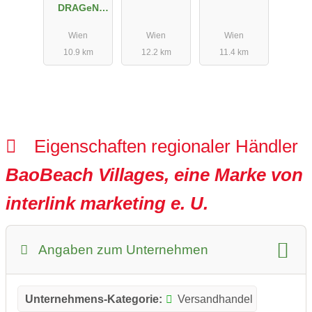
DRAGeN
Eigenverlag
Wien
Wien
Wien
Ingrid
10.9 km
12.2 km
11.4 km
Langoth
Eigenschaften regionaler Händler
BaoBeach Villages, eine Marke von
interlink marketing e. U.
Angaben zum Unternehmen
Unternehmens-Kategorie:
Versandhandel