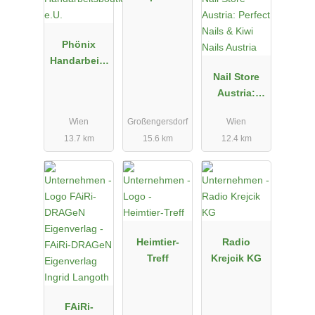
Phönix
Handarbeits
boutique
Nail Store
e.U.
Austria:
Perfect Nails
Wien
Großengersdorf
Wien
& Kiwi Nails
13.7 km
15.6 km
12.4 km
Austria
Heimtier-
Radio
Treff
Krejcik KG
FAiRi-