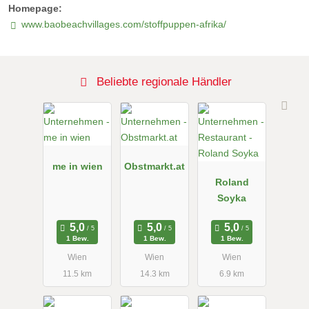
Homepage:
www.baobeachvillages.com/stoffpuppen-afrika/
Beliebte regionale Händler
me in wien
Obstmarkt.at
Roland
Soyka
1 Bew.
1 Bew.
1 Bew.
Wien
Wien
Wien
11.5 km
14.3 km
6.9 km