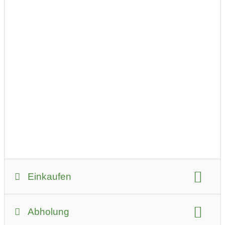
Deko: Handgemachte Stoffpuppen aus Kamerun
Wunderschöne Dekofiguren sowie Puppen zum
Spielen für Babys und Kleinkinder. Diese
handgemachten und farbenfrohen Stoffpuppen
erzählen vom Alltagsleben in der Westregion von
Einkaufen
Kamerun.
Zahlungsmöglichkeiten:
Überweisung
Marketingberatung für KMU
Abholung
bevorzugter Kontakt:
per E-Mail (Anfrage)