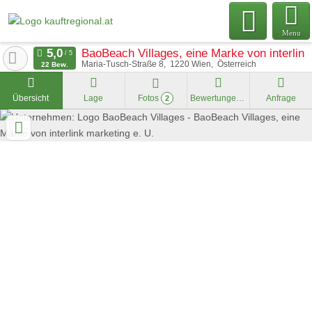
Menu
BaoBeach Villages, eine Marke von interlink
Maria-Tusch-Straße 8
1220
Wien
Österreich
22 Bew.
Übersicht
Lage
Fotos
Bewertungen
Anfrage
2