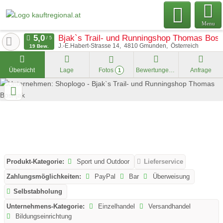
Menu
Bjak`s Trail- und Runningshop Thomas Bosn
J.-E.Habert-Strasse 14
4810
Gmunden
Österreich
19 Bew.
Übersicht
Lage
Fotos
Bewertungen
Anfrage
1
Produkt-Kategorie:
Sport und Outdoor
Lieferservice
Zahlungsmöglichkeiten:
PayPal
Bar
Überweisung
Selbstabholung
Unternehmens-Kategorie:
Einzelhandel
Versandhandel
Bildungseinrichtung