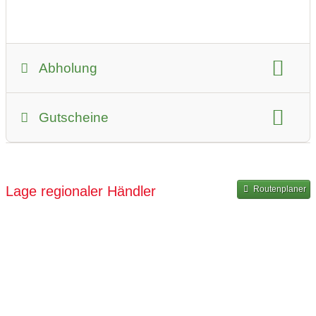
Abholung
Selbstabholung
Gutscheine
Art der Abholung:
kontaktlose Übergabe
Gutscheinkauf möglich
Hinweise zum Gutschein-Kauf:
Lage regionaler Händler
Routenplaner
auch individuell per Email möglich