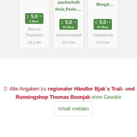
zauberhaft
Margit
Holz.Perle.Ki
Spitzer e.U.
nd.
2 Bew.
30 Bew.
20 Bew.
Ried im
Traunkreis
Schwanenstadt
Vöcklabruck
24.2 km
15.2 km
14.6 km
Alle Angaben zu
regionaler Händler Bjak`s Trail- und
Runningshop Thomas Bosnjak
ohne Gewähr
Inhalt melden