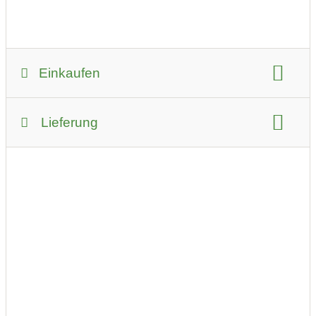
Einkaufen
Zahlungsmöglichkeiten:
Lieferung
PayPal
Bar
Überweisung
bevorzugter Kontakt:
Mindestbestellwert für Lieferung:
keine Angabe
per E-Mail (Anfrage)
Online-Shop