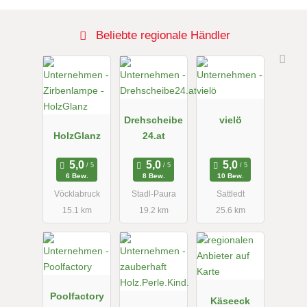
Beliebte regionale Händler
Drehscheibe
vielö
HolzGlanz
24.at
6 Bew.
8 Bew.
10 Bew.
Vöcklabruck
Stadl-Paura
Sattledt
15.1 km
19.2 km
25.6 km
Poolfactory
Käseeck