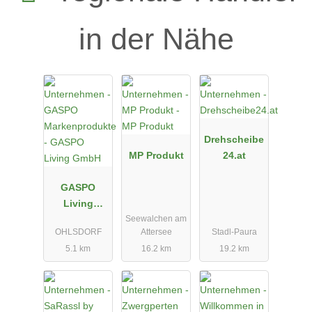
in der Nähe
Drehscheibe
MP Produkt
24.at
GASPO
Living
Seewalchen am
GmbH
OHLSDORF
Attersee
Stadl-Paura
5.1 km
16.2 km
19.2 km