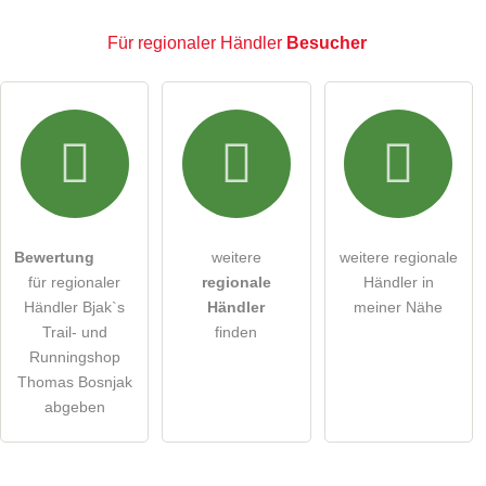
E-Mail-Adresse (wird nicht veröffentlicht)
Für regionaler Händler
Besucher
Hiermit akzeptiere ich die
AGB
.
Die
Datenschutzerklärung
habe ich zur Kenntnis genommen.
öffentliche Frage stellen
Abbrechen
Bewertung
weitere
weitere regionale
für regionaler
regionale
Händler in
Hinweis:
Bitte beachten Sie, öffentliche Fragen sind
für
Händler Bjak`s
Händler
meiner Nähe
alle Besucher sichtbar
.
Trail- und
finden
Klicken Sie hier um eine
individuelle Frage
an den
Runningshop
Thomas Bosnjak
regionaler Händler-Eintrag zu stellen
.
abgeben