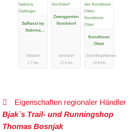
Zwergperten
SaRassl by
Vorchdorf
Sabrina
Gattinger
Konditorei
Ottet
Ohlsdorf
Vorchdorf
Schörfling/Attersee
2.7 km
12.5 km
14.8 km
Eigenschaften regionaler Händler
Bjak`s Trail- und Runningshop
Thomas Bosnjak