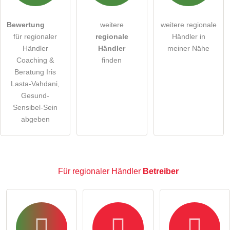
öffentliche Frage stellen
Abbrechen
Bewertung
weitere
weitere regionale
für regionaler
regionale
Händler in
Hinweis:
Bitte beachten Sie, öffentliche Fragen sind
für
Händler
Händler
meiner Nähe
alle Besucher sichtbar
.
Coaching &
finden
Klicken Sie hier um eine
individuelle Frage
an den
Beratung Iris
Lasta-Vahdani,
regionaler Händler-Eintrag zu stellen
.
Gesund-
Sensibel-Sein
abgeben
Für regionaler Händler
Betreiber