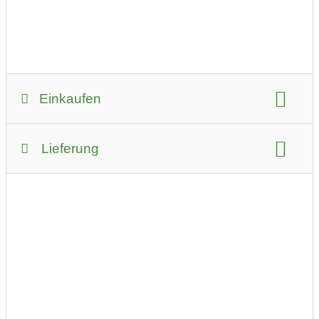
Einkaufen
Zahlungsmöglichkeiten:
Lieferung
auf Rechnung
Überweisung
bevorzugter Kontakt:
per E-Mail (Anfrage)
Lieferservice
Lieferbedingungen:
Wir vereinbaren einen Termin für Ihre Online-Beratung
oder Ihr Telefon-Coaching.
Umkreis für Lieferungen:
kein Lieferservice
Mindestbestellwert für Lieferung: