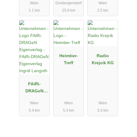
Wien
Großengersdorf
Wien
& Kiwi Nails
1.1 km
25.9 km
2.5 km
Austria
Heimtier-
Radio
Treff
Krejcik KG
FAiRi-
DRAGeN
Eigenverlag
Wien
Wien
Wien
Ingrid
5.4 km
5.3 km
3.3 km
Langoth