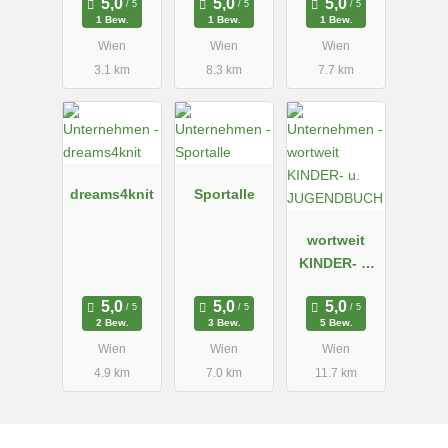
1 Bew.
1 Bew.
1 Bew.
Wien
Wien
Wien
3.1 km
8.3 km
7.7 km
dreams4knit
Sportalle
wortweit
KINDER- u.
JUGENDBUC
H
2 Bew.
3 Bew.
5 Bew.
Wien
Wien
Wien
4.9 km
7.0 km
11.7 km