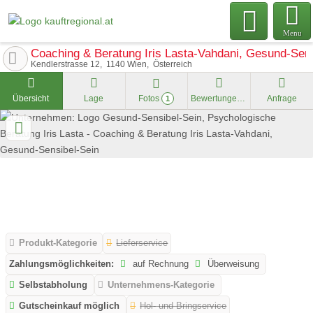
Menu
Coaching & Beratung Iris Lasta-Vahdani, Gesund-Sens
Kendlerstrasse 12
1140
Wien
Österreich
Übersicht
Lage
Fotos
Bewertungen
Anfrage
1
Produkt-Kategorie
Lieferservice
Zahlungsmöglichkeiten:
auf Rechnung
Überweisung
Selbstabholung
Unternehmens-Kategorie
Gutscheinkauf möglich
Hol- und Bringservice