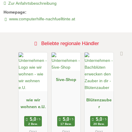
Zur Anfahrtsbeschreibung
Homepage:
www.computerhilfe-nachfuelltinte.at
Beliebte regionale Händler
5ive-Shop
wie wir
Blütenzaube
wohnen e.U.
r
2 Bew.
17 Bew.
20 Bew.
Graz
Graz
Graz