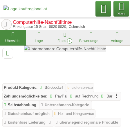
Menu
Computerhilfe-Nachfülltinte
Finkengasse 15 Graz
8020
8020
Österreich
Übersicht
Lage
Fotos
Bewertungen
Anfrage
1
Produkt-Kategorie:
Bürobedarf
Lieferservice
Zahlungsmöglichkeiten:
PayPal
auf Rechnung
Bar
Selbstabholung
Unternehmens-Kategorie
Gutscheinkauf möglich
Hol- und Bringservice
kostenlose Lieferung
überwiegend regionale Produkte