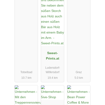
Sweet-
Prints.at
Ludersdorf-
Tobelbad
Wilfersdorf
Graz
10.7 km
19.4 km
5.0 km