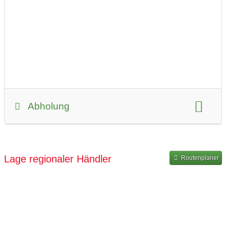
Umkreis für Lieferungen:
kein Lieferservice
Mindestbestellwert für Lieferung:
50 Euro
Hol- und Bringservice
Umkreis für Hol- und Bringservice:
kein Hol- und Bringservice
Abholung
Selbstabholung
Art der Abholung:
kontaktlose Übergabe
Lage regionaler Händler
Routenplaner
Zeitraum für Abholung:
ganztags geöffnet
ganztags geöffnet