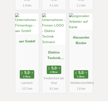
1.9 km
5.1 km
2.2 km
Alexander
aer GmbH
Binder
Elektro
Technik
Schraml
4 Bew.
2 Bew.
1 Bew.
Feldkirchen bei
Lannach
Graz
Weißkirchen/Wels
15.3 km
8.1 km
1.8 km