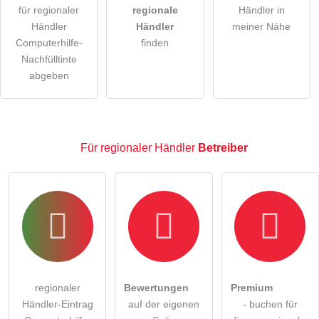
für regionaler
regionale
Händler in
Hinweis:
Bitte beachten Sie, öffentliche Fragen sind
für
Händler
Händler
meiner Nähe
alle Besucher sichtbar
.
Computerhilfe-
finden
Klicken Sie hier um eine
individuelle Frage
an den
Nachfülltinte
abgeben
regionaler Händler-Eintrag zu stellen
.
Für regionaler Händler
Betreiber
regionaler
Bewertungen
Premium
Händler-Eintrag
auf der eigenen
- buchen für