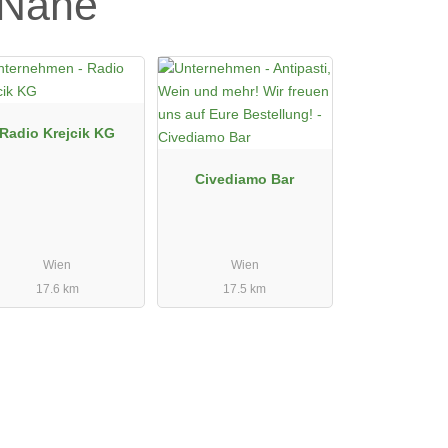
 Nähe
Radio Krejcik KG
Civediamo Bar
Wien
Wien
17.6 km
17.5 km