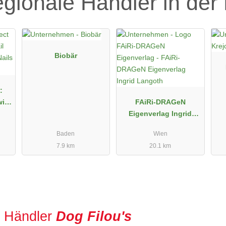
egionale Händler in der
Biobär
:
wi
FAiRi-DRAGeN
Eigenverlag Ingrid
Langoth
Baden
Wien
7.9 km
20.1 km
r Händler
Dog Filou's