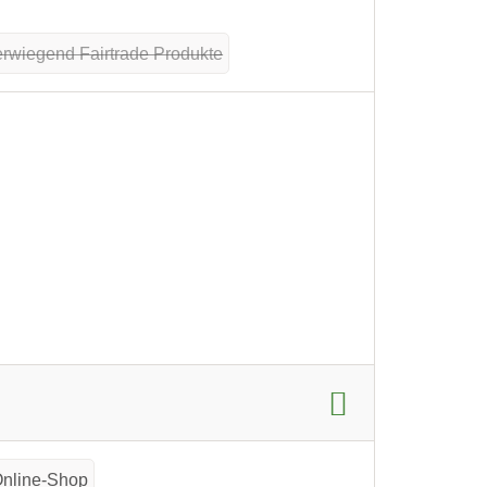
rwiegend Fairtrade Produkte
nline-Shop