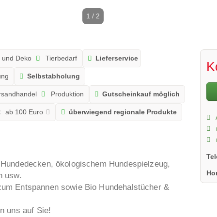
1 / 2
 und Deko
Tierbedarf
Lieferservice
K
ung
Selbstabholung
rsandhandel
Produktion
Gutscheinkauf möglich
:
ab 100 Euro
überwiegend regionale Produkte
Te
& Hundedecken, ökologischem Hundespielzeug,
Ho
n usw.
zum Entspannen sowie Bio Hundehalstücher &
n uns auf Sie!