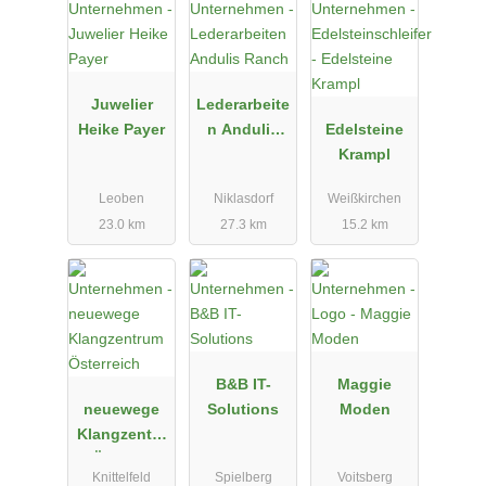
Juwelier
Lederarbeite
Heike Payer
n Andulis
Edelsteine
Ranch
Krampl
Leoben
Niklasdorf
Weißkirchen
23.0 km
27.3 km
15.2 km
B&B IT-
Maggie
neuewege
Solutions
Moden
Klangzentru
m Österreich
Knittelfeld
Spielberg
Voitsberg