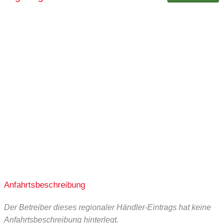
ganztags geöffnet
Gutscheinkauf vor Ort oder bei der Gemeinde St.
Margarethen bei Knittelfeld möglich.
ganztags geöffnet
ganztags geöffnet
ganztags geöffnet
Superfood
ganztags geöffnet
ganztags geschlossen
Gesunde Nahrungsergänzung und Bio-
ganztags geschlossen
Brotmischungen
ganztags geschlossen
Anfahrtsbeschreibung
Der Betreiber dieses regionaler Händler-Eintrags hat keine
Anfahrtsbeschreibung hinterlegt.