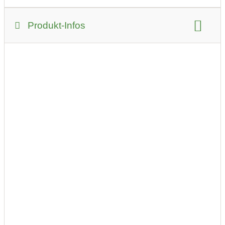
Produkt-Infos
Produkt-Kategorie:
Drogerie und Gesundheit
Produkt-Beispiele: