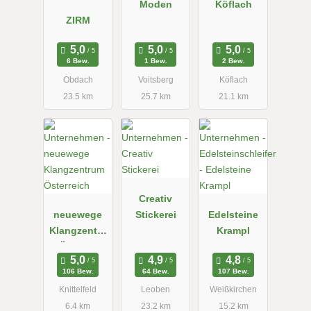
Moden
Köflach
ZIRM
6 Bew.
1 Bew.
2 Bew.
Obdach
Voitsberg
Köflach
23.5 km
25.7 km
21.1 km
Creativ
neuewege
Stickerei
Edelsteine
Klangzentru
Krampl
m Österreich
106 Bew.
64 Bew.
107 Bew.
Knittelfeld
Leoben
Weißkirchen
6.4 km
23.2 km
15.2 km