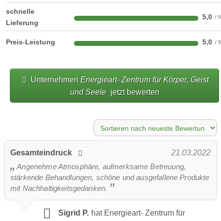
Katalog
überwiegend regionale Produkte
schnelle
5,0
überwiegend selbstgemachte Produkte
Lieferung
überwiegend Fairtrade Produkte
Preis-Leistung
5,0
überwiegend Bio Produkte
Produkt-Videos
Unternehmen
Energieart- Zentrum für Körper, Geist
und Seele
jetzt bewerten
Gesamteindruck
21.03.2022
Angenehme Atmosphäre, aufmerksame Betreuung,
stärkende Behandlungen, schöne und ausgefallene Produkte
mit Nachhaltigkeitsgedanken.
Sigrid P.
hat Energieart- Zentrum für