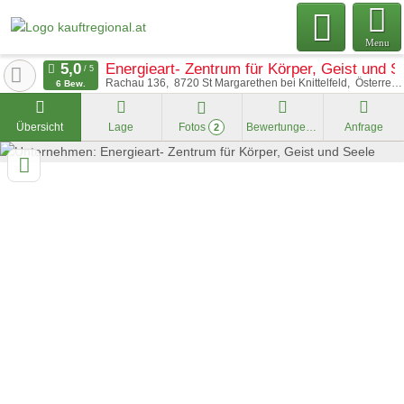
Menu
Energieart- Zentrum für Körper, Geist und S
Rachau 136
8720
St Margarethen bei Knittelfeld
Österreich
6 Bew.
Übersicht
Lage
Fotos
Bewertungen
Anfrage
2