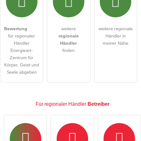
Die
Datenschutzerklärung
habe ich zur Kenntnis genommen.
öffentliche Frage stellen
Abbrechen
Bewertung
weitere
weitere regionale
für regionaler
regionale
Händler in
Hinweis:
Bitte beachten Sie, öffentliche Fragen sind
für
Händler
Händler
meiner Nähe
alle Besucher sichtbar
.
Energieart-
finden
Klicken Sie hier um eine
individuelle Frage
an den
Zentrum für
Körper, Geist und
regionaler Händler-Eintrag zu stellen
.
Seele abgeben
Für regionaler Händler
Betreiber