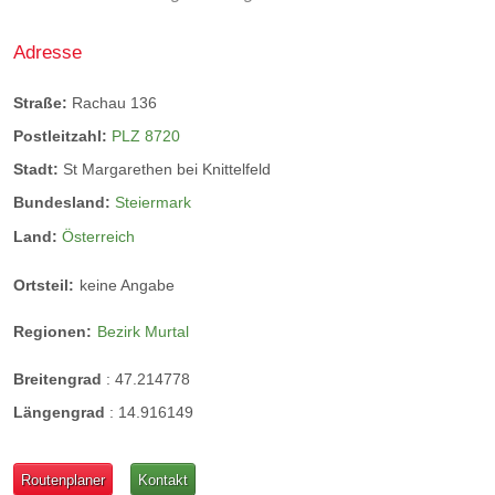
Adresse
Straße:
Rachau 136
Postleitzahl:
PLZ 8720
Stadt:
St Margarethen bei Knittelfeld
Bundesland:
Steiermark
Kerzen
Land:
Österreich
Fair-Trade Kerzen für ein angenehmes
Ortsteil:
keine Angabe
Wohnambiente. Die Kerzen haben eine feine,
natürliche Duftnote, hergestellt aus zertifizierten
Regionen:
Bezirk Murtal
Naturwachs.
Breitengrad
:
47.214778
Längengrad
:
14.916149
Routenplaner
Kontakt