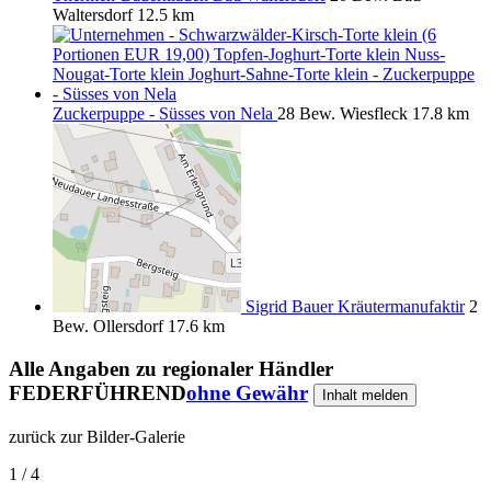
Waltersdorf
12.5 km
Zuckerpuppe - Süsses von Nela
28 Bew.
Wiesfleck
17.8 km
Sigrid Bauer Kräutermanufaktir
2
Bew.
Ollersdorf
17.6 km
Alle Angaben zu
regionaler Händler
FEDERFÜHREND
ohne Gewähr
Inhalt melden
zurück zur Bilder-Galerie
1 / 4