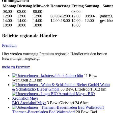
Öffnungszeiten:
Montag
Dienstag
Mittwoch
Donnerstag
Freitag
Samstag
Sonnt
08:00-
08:00-
08:00-
08:00-
12:00
12:00
12:00
08:00-12:00
12:00
08:00-
ganztag
14:00-
14:00-
14:00-
14:00-18:00
14:00-
12:00
geschlo
18:00
18:00
18:00
18:00
Beliebte regionale Händler
Premium
Hier werden vorrangig Premium regionale Händler mit den besten
Bewertungen angezeigt.
mehr zu Premium
kräuterschön
11 Bew.
Wenigzell
21.3 km
Wohn
& Schlafstudio Bieber GmbH
80 Bew.
Litzelsdorf
16.2 km
BIO Aroniahof Mayr
3 Bew.
Gleisdorf
24.6 km
Thermen-Bauernladen Bad Waltersdorf
20 Bew.
Bad