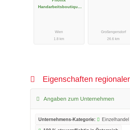
Phönix
Handarbeitsboutique
e.U.
Wien
Großengersdorf
1.8 km
26.6 km
Eigenschaften regionale
Angaben zum Unternehmen
Unternehmens-Kategorie:
Einzelhandel