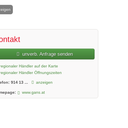
zeigen
2 / 9
ontakt
unverb. Anfrage senden
regionaler Händler auf der Karte
regionaler Händler Öffnungszeiten
lefon:
914 13 ...
anzeigen
mepage:
www.gans.at