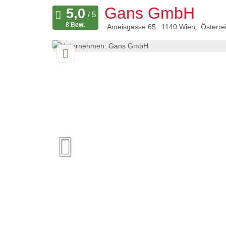
Gans GmbH
8 Bew.
Ameisgasse 65
1140
Wien
Österre