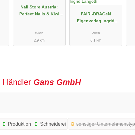
Nail Store Austria:
Perfect Nails & Kiwi
FAiRi-DRAGeN
Nails Austria
Eigenverlag Ingrid
Langoth
Wien
Wien
2.9 km
6.1 km
r Händler
Gans GmbH
Produktion
Schneiderei
sonstiger Unternehmensty