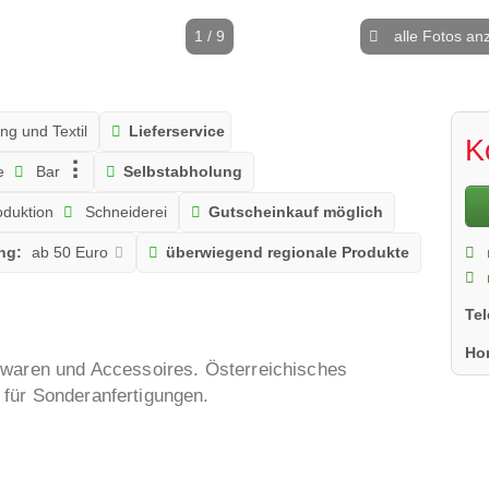
1 / 9
alle Fotos an
ng und Textil
Lieferservice
K
e
Bar
Selbstabholung
duktion
Schneiderei
Gutscheinkauf möglich
ng:
ab 50 Euro
überwiegend regionale Produkte
Te
Ho
rwaren und Accessoires. Österreichisches
für Sonderanfertigungen.