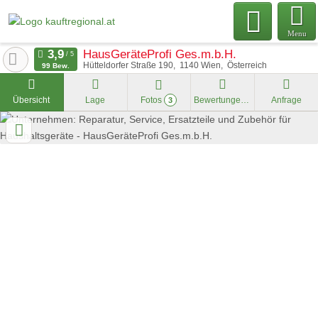
Menu
HausGeräteProfi Ges.m.b.H.
Hütteldorfer Straße 190
1140
Wien
Österreich
99 Bew.
Übersicht
Lage
Fotos
Bewertungen
Anfrage
3