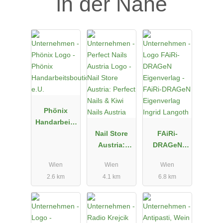
in der Nähe
Phönix
Handarbeits
boutique
Nail Store
FAiRi-
e.U.
Austria:
DRAGeN
Perfect Nails
Eigenverlag
Wien
Wien
Wien
& Kiwi Nails
Ingrid
2.6 km
4.1 km
6.8 km
Austria
Langoth