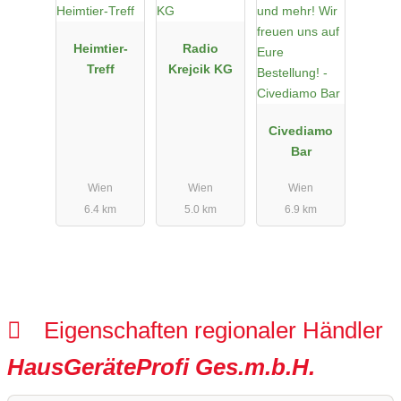
Heimtier-
Radio
Treff
Krejcik KG
Civediamo
Bar
Wien
Wien
Wien
6.4 km
5.0 km
6.9 km
Eigenschaften regionaler Händler
HausGeräteProfi Ges.m.b.H.