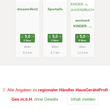
dreams4knit
Sportalle
wortweit
KINDER- u.
JUGENDBUC
H
2 Bew.
3 Bew.
5 Bew.
Wien
Wien
Wien
6.0 km
8.7 km
13.3 km
Alle Angaben zu
regionaler Händler HausGeräteProfi
Ges.m.b.H.
ohne Gewähr
Inhalt melden