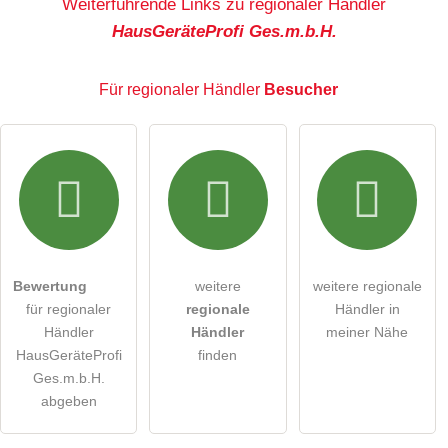
Weiterführende Links zu regionaler Händler
HausGeräteProfi Ges.m.b.H.
E-Mail-Adresse (wird nicht veröffentlicht)
Für regionaler Händler
Besucher
Hiermit akzeptiere ich die
AGB
.
Die
Datenschutzerklärung
habe ich zur Kenntnis genommen.
öffentliche Frage stellen
Abbrechen
Bewertung
weitere
weitere regionale
für regionaler
regionale
Händler in
Hinweis:
Bitte beachten Sie, öffentliche Fragen sind
für
Händler
Händler
meiner Nähe
alle Besucher sichtbar
.
HausGeräteProfi
finden
Klicken Sie hier um eine
individuelle Frage
an den
Ges.m.b.H.
abgeben
regionaler Händler-Eintrag zu stellen
.