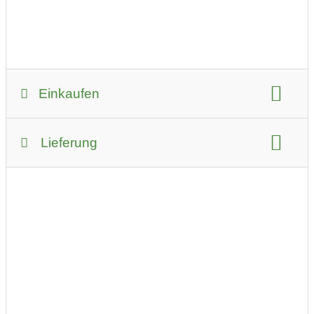
Einkaufen
Zahlungsmöglichkeiten:
Lieferung
PayPal
Kreditkarte
EC-Karte
Bar
Sofortüberweisung
Lieferservice
bevorzugter Kontakt:
per Telefon
Lieferbedingungen:
Wir liefern Haushaltsgroßgeräte in ganz Wien und
Umgebung. Sie können auch Geräte, Ersatzteile und
Zubehör bestellen und im Geschäft abholen.
Umkreis für Lieferungen:
20 km vom Unternehmen entfernt