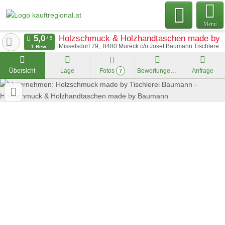
Menu
Holzschmuck & Holzhandtaschen made by
Misselsdorf 79
8480
Mureck c/o Josef Baumann Tischlerei
1 Bew.
Übersicht
Lage
Fotos
Bewertungen
Anfrage
7