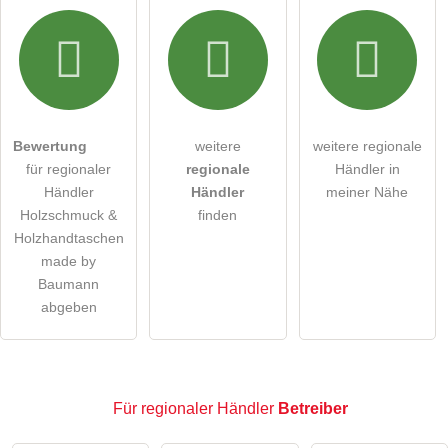
Hiermit akzeptiere ich die
AGB
.
Die
Datenschutzerklärung
habe ich zur Kenntnis genommen.
öffentliche Frage stellen
Abbrechen
Bewertung
weitere
weitere regionale
für regionaler
regionale
Händler in
Hinweis:
Bitte beachten Sie, öffentliche Fragen sind
für
Händler
Händler
meiner Nähe
alle Besucher sichtbar
.
Holzschmuck &
finden
Klicken Sie hier um eine
individuelle Frage
an den
Holzhandtaschen
made by
regionaler Händler-Eintrag zu stellen
.
Baumann
abgeben
Für regionaler Händler
Betreiber