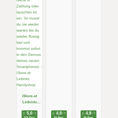
iStore.at
Leibnitz
Handyshop
225 Bew.
85 Bew.
86 Bew.