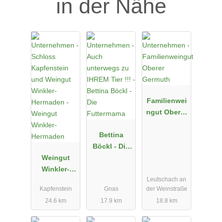
in der Nähe
Familienwei
ngut Oberer
Germuth
Bettina
Böckl - Die
Weingut
Futtermama
Winkler-
Leutschach an
Hermaden
Kapfenstein
Gnas
der Weinstraße
24.6 km
17.9 km
18.8 km