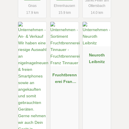
Sankt Peter am
Gnas
Ehrenhausen
Ottersbach
17.9 km
15.9 km
14.0 km
Neuroth
Leibnitz
Fruchtbrenn
erei Franz
Tinnauer