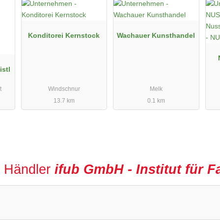
Konditorei Kernstock
Wachauer Kunsthandel
istl
t
Windschnur
Melk
13.7 km
0.1 km
r Händler
ifub GmbH - Institut für F