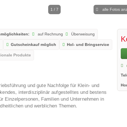
1 / 7
alle Fotos an
möglichkeiten:
auf Rechnung
Überweisung
K
e
Gutscheinkauf möglich
Hol- und Bringservice
ionale Produkte
Te
Ho
triebsführung und gute Nachfolge für Klein- und
kendes, interdisziplinär aufgestelltes und bestens
ür Einzelpersonen, Familien und Unternehmen in
undheitlichen und werblichen Themen.