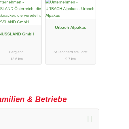
Urbach Alpakas
NUSSLAND GmbH
Bergland
St.Leonhard am Forst
13.6 km
9.7 km
amilien & Betriebe