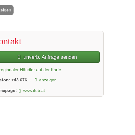
zeigen
2 / 7
ontakt
unverb. Anfrage senden
regionaler Händler auf der Karte
lefon:
+43 676...
anzeigen
mepage:
www.ifub.at