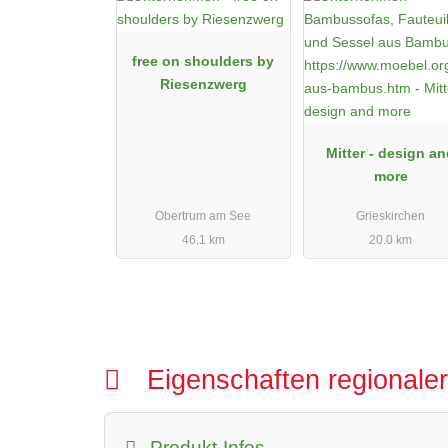
free on shoulders by
Riesenzwerg
Mitter - design a
more
Obertrum am See
Grieskirchen
46.1 km
20.0 km
Eigenschaften regionale
Produkt-Infos