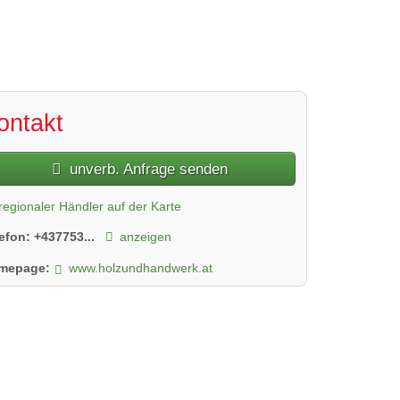
2 / 2
ontakt
unverb. Anfrage senden
regionaler Händler auf der Karte
lefon:
+437753...
anzeigen
mepage:
www.holzundhandwerk.at