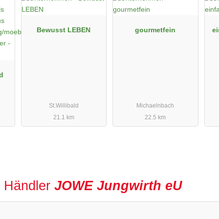
Bewusst LEBEN
gourmetfein
ei
nd
St.Willibald
Michaelnbach
21.1 km
22.5 km
r Händler
JOWE Jungwirth eU