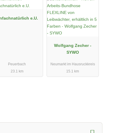
nfachnatürlich e.U.
Wolfgang Zecher -
SYWO
Peuerbach
Neumarkt im Hausruckkreis
23.1 km
15.1 km