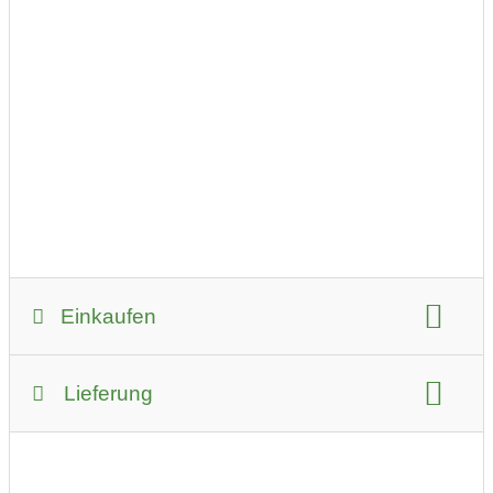
Einkaufen
Zahlungsmöglichkeiten:
Lieferung
Kreditkarte
EC-Karte
auf Rechnung
Bar
bevorzugter Kontakt:
per E-Mail (Anfrage)
Lieferservice