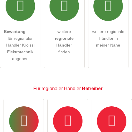
Hiermit akzeptiere ich die
AGB
.
Die
Datenschutzerklärung
habe ich zur Kenntnis genommen.
öffentliche Frage stellen
Abbrechen
Bewertung
weitere
weitere regionale
für regionaler
regionale
Händler in
Hinweis:
Bitte beachten Sie, öffentliche Fragen sind
für
Händler Kroissl
Händler
meiner Nähe
alle Besucher sichtbar
.
Elektrotechnik
finden
Klicken Sie hier um eine
individuelle Frage
an den
abgeben
regionaler Händler-Eintrag zu stellen
.
Für regionaler Händler
Betreiber