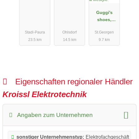
Guggi's
shoes,
fashion &
Stadl-Paura
Ohlsdorf
St.Georgen
lifestyle
23.5 km
14.5 km
9.7 km
Eigenschaften regionaler Händler
Kroissl Elektrotechnik
Angaben zum Unternehmen
sonstiger Unternehmenstyp:
Elektrofachgeschäft