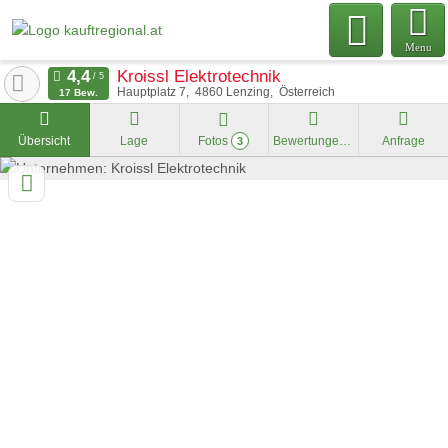
Menu
Kroissl Elektrotechnik
Hauptplatz 7
4860
Lenzing
Österreich
17 Bew.
Übersicht
Lage
Fotos
Bewertungen
Anfrage
3