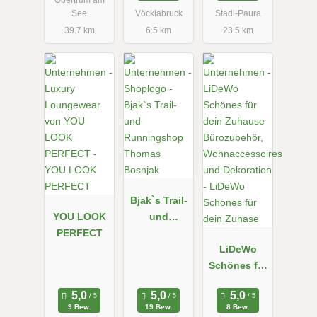
Riesenzwerg
Obertrum am
See
Vöcklabruck
Stadl-Paura
39.7 km
6.5 km
23.5 km
Bjak`s Trail-
YOU LOOK
und
PERFECT
Runningsho
p Thomas
LiDeWo
Bosnjak
Schönes für
dein Zuhase
9 Bew.
19 Bew.
8 Bew.