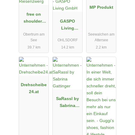
MP Produkt
free on
shoulders
GASPO
by
Living
Obertrum am
Seewalchen am
Riesenzwerg
GmbH
See
OHLSDORF
Attersee
39.7 km
14.2 km
2.2 km
Drehscheibe
24.at
SaRassl by
Sabrina
Gattinger