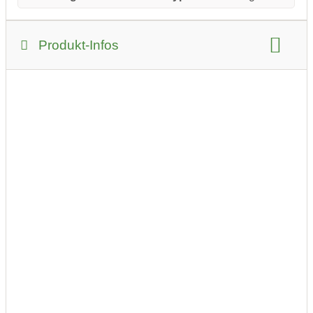
Produkt-Infos
Produkt-Beispiele:
Elektroinstallation
Alles was ein Elektroinstallationsunternehmen zu
bieten hat.
Haushaltsgeräte