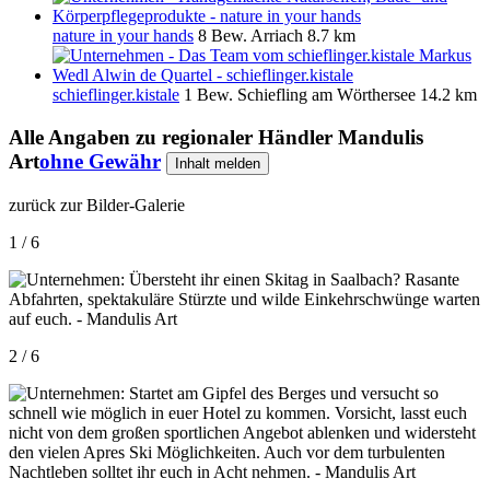
nature in your hands
8 Bew.
Arriach
8.7 km
schieflinger.kistale
1 Bew.
Schiefling am Wörthersee
14.2 km
Alle Angaben zu
regionaler Händler Mandulis
Art
ohne Gewähr
Inhalt melden
zurück zur Bilder-Galerie
1 / 6
2 / 6