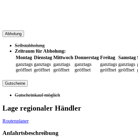
Abholung
Selbstabholung
Zeitraum für Abholung:
Montag
Dienstag
Mittwoch
Donnerstag
Freitag
Samstag
ganztags
ganztags
ganztags
ganztags
ganztags
ganztags
geöffnet
geöffnet
geöffnet
geöffnet
geöffnet
geöffnet
Gutscheine
Gutscheinkauf möglich
Lage regionaler Händler
Routenplaner
Anfahrtsbeschreibung