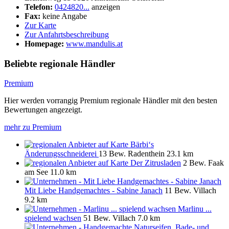
Telefon:
0424820...
anzeigen
Fax:
keine Angabe
Zur Karte
Zur Anfahrtsbeschreibung
Homepage:
www.mandulis.at
Beliebte regionale Händler
Premium
Hier werden vorrangig Premium regionale Händler mit den besten
Bewertungen angezeigt.
mehr zu Premium
Bärbi‘s
Änderungsschneiderei
13 Bew.
Radenthein
23.1 km
Der Zitrusladen
2 Bew.
Faak
am See
11.0 km
Mit Liebe Handgemachtes - Sabine Janach
11 Bew.
Villach
9.2 km
Marlinu ...
spielend wachsen
51 Bew.
Villach
7.0 km