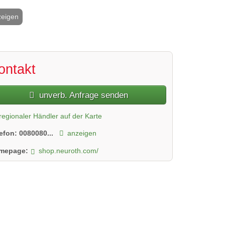
zeigen
2 / 4
ontakt
unverb. Anfrage senden
regionaler Händler auf der Karte
lefon:
0080080...
anzeigen
mepage:
shop.neuroth.com/