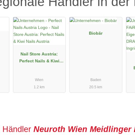
egionale Händler in der
Biobär
Nail Store Austria:
Perfect Nails & Kiwi
Nails Austria
E
Wien
Baden
1.2 km
20.5 km
r Händler
Neuroth Wien Meidlinger 