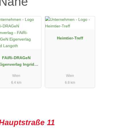
 Nähe
Heimtier-Treff
FAiRi-DRAGeN
igenverlag Ingrid
Langoth
Wien
Wien
6.4 km
6.8 km
Hauptstraße 11