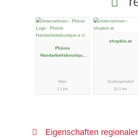
r
shopbio.at
Phönix
Handarbeitsboutique
e.U.
Wien
Großengersdorf
3.1 km
26.1 km
Eigenschaften regionale