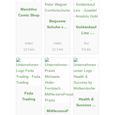
Merchfox
Comic Shop
Bequeme
Schuhe von
Goldankauf
Peter
Linz -
Wagner
Juwelier -
Asten
Asten
linz
Comfortsch
Anadolu
13.3 km
12.3 km
0.6 km
uhe
Gold
Feda
Trading
Health &
Success by
MitHerzensF
Wolkerstorfe