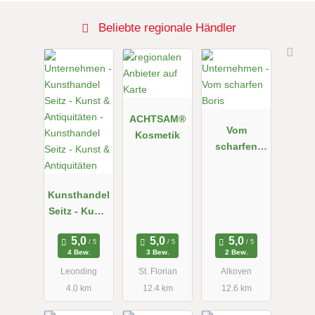
Beliebte regionale Händler
ACHTSAM®
Vom
Kosmetik
scharfen
Boris
Kunsthandel
Seitz - Kunst
&
Antiquitäten
4 Bew.
3 Bew.
2 Bew.
Leonding
St. Florian
Alkoven
4.0 km
12.4 km
12.6 km