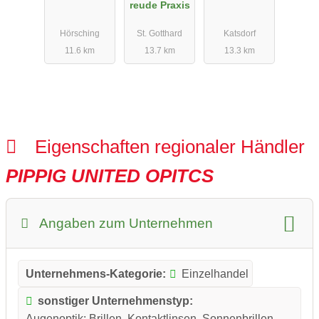
reude Praxis
r
Hörsching
St. Gotthard
Katsdorf
11.6 km
13.7 km
13.3 km
Eigenschaften regionaler Händler
PIPPIG UNITED OPITCS
Angaben zum Unternehmen
Unternehmens-Kategorie:
Einzelhandel
sonstiger Unternehmenstyp:
Augenoptik: Brillen, Kontaktlinsen, Sonnenbrillen,