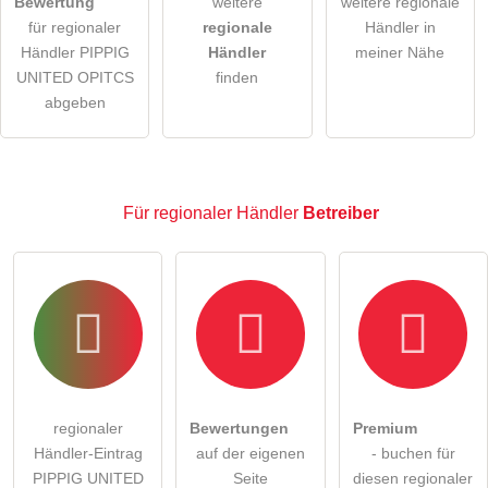
Bewertung
weitere
weitere regionale
für regionaler
regionale
Händler in
Hinweis:
Bitte beachten Sie, öffentliche Fragen sind
für
Händler PIPPIG
Händler
meiner Nähe
alle Besucher sichtbar
.
UNITED OPITCS
finden
Klicken Sie hier um eine
individuelle Frage
an den
abgeben
regionaler Händler-Eintrag zu stellen
.
Für regionaler Händler
Betreiber
regionaler
Bewertungen
Premium
Händler-Eintrag
auf der eigenen
- buchen für
PIPPIG UNITED
Seite
diesen regionaler