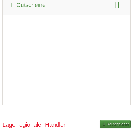
Zahlungsmöglichkeiten:
Gutscheine
Kreditkarte
EC-Karte
auf Rechnung
Bar
Überweisung
Apple Pay
Gutscheinkauf möglich
bevorzugter Kontakt:
per E-Mail (Anfrage)
per Telefon
Lage regionaler Händler
Routenplaner