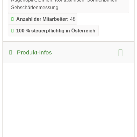
Sehschärfenmessung
Anzahl der Mitarbeiter:
48
100 % steuerpflichtig in Österreich
Produkt-Infos
Produkt-Kategorie:
Drogerie und Gesundheit
Produkt-Beispiele:
Kontaktlinsen und -pflegemittel
Telefonisch und per Mail bestellbar