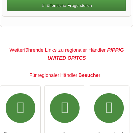
öffentliche Frage stellen
Vorname
Name
Weiterführende Links zu regionaler Händler
PIPPIG
UNITED OPITCS
E-Mail-Adresse (wird nicht veröffentlicht)
Für regionaler Händler
Besucher
Hiermit akzeptiere ich die
AGB
.
Die
Datenschutzerklärung
habe ich zur Kenntnis genommen.
öffentliche Frage stellen
Abbrechen