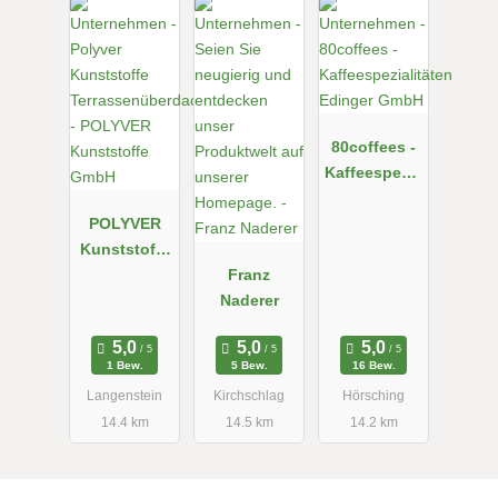
80coffees -
Kaffeespezia
litäten
POLYVER
Edinger
Kunststoffe
GmbH
GmbH
Franz
Naderer
1 Bew.
5 Bew.
16 Bew.
Langenstein
Kirchschlag
Hörsching
14.4 km
14.5 km
14.2 km