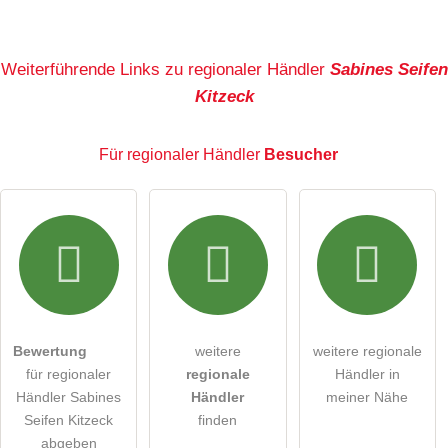
Name
Weiterführende Links zu regionaler Händler
Sabines Seifen
Kitzeck
E-Mail-Adresse (wird nicht veröffentlicht)
Für regionaler Händler
Besucher
Hiermit akzeptiere ich die
AGB
.
Die
Datenschutzerklärung
habe ich zur Kenntnis genommen.
öffentliche Frage stellen
Abbrechen
Bewertung
weitere
weitere regionale
für regionaler
regionale
Händler in
Hinweis:
Bitte beachten Sie, öffentliche Fragen sind
für
Händler Sabines
Händler
meiner Nähe
alle Besucher sichtbar
.
Seifen Kitzeck
finden
Klicken Sie hier um eine
individuelle Frage
an den
abgeben