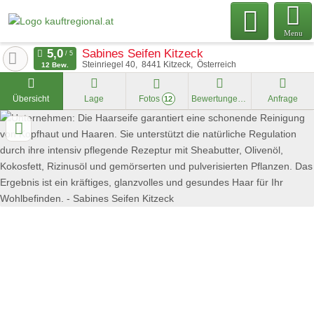
Menu
Sabines Seifen Kitzeck
Steinriegel 40
8441
Kitzeck
Österreich
12 Bew.
Übersicht
Lage
Fotos
Bewertungen
Anfrage
12