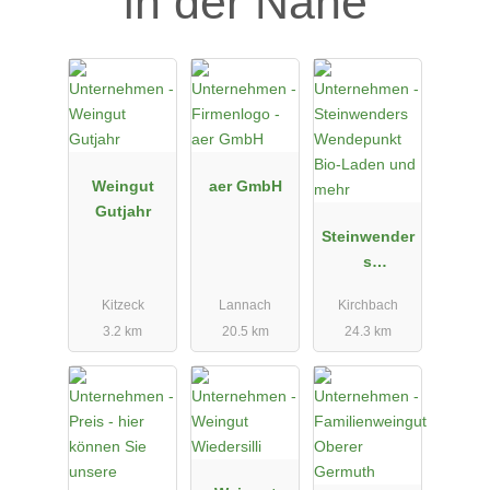
in der Nähe
Weingut
aer GmbH
Gutjahr
Steinwender
s
Wendepunkt
Kitzeck
Lannach
Kirchbach
Bio-Laden
3.2 km
20.5 km
24.3 km
und mehr