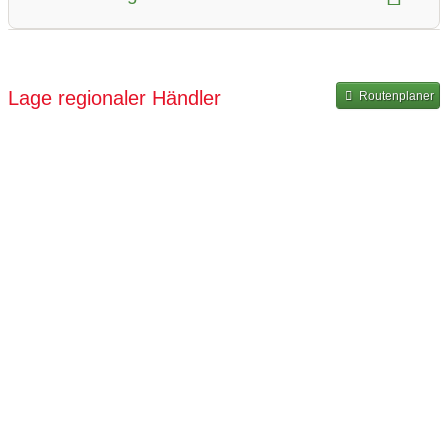
Selbstabholung
Art der Abholung:
Lage regionaler Händler
Routenplaner
kontaktlose Übergabe
Übergabe mit Kontakt
Abholbox
Zeitraum für Abholung:
ganztags geöffnet
ganztags geöffnet