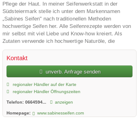
Pflege der Haut. In meiner Seifenwerkstatt in der
Südsteiermark stelle ich unter dem Markennamen
„Sabines Seifen" nach traditionellen Methoden
hochwertige Seifen her. Alle Seifenrezepte werden von
mir selbst mit viel Liebe und Know-how kreiert. Als
Zutaten verwende ich hochwertige Naturöle, die
Großteils von regionalen Produzenten stammen, sowie
Naturprodukte wie Salzquellwasser aus Bad Ischl,
Kontakt
Molke aus Kitzeck, Hanföl, Kürbiskernöl aus der Region,
Wein aus der Südsteiermark, Safran aus der
unverb. Anfrage senden
Weststeiermark, Honig und Propolis. Die Seifen sind
regionaler Händler auf der Karte
rückfettend, besonders hautverträglich und Großteils
regionaler Händler Öffnungszeiten
vegan.
Dass die Seifen mit gutem Gewissen verwendet werden
Telefon:
0664594...
anzeigen
können, zeigt ein Blick auf die Inhaltsstoffe: Ich
Homepage:
www.sabinesseifen.com
verzichte nämlich konsequent auf umstrittene
Inhaltsstoffe wie Mikroplastik, Silikon, Mineralöl und
Konservierungsstoffe. Auch bei der Verpackung beweise
ich nachhaltiges Denken: Diese sind nämlich ebenfalls