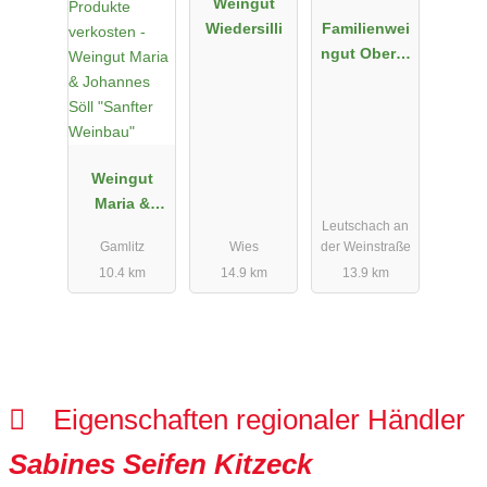
Weingut
Wiedersilli
Familienwei
ngut Oberer
Germuth
Weingut
Maria &
Leutschach an
Johannes
Gamlitz
Wies
der Weinstraße
Söll "Sanfter
10.4 km
14.9 km
13.9 km
Weinbau"
Eigenschaften regionaler Händler
Sabines Seifen Kitzeck