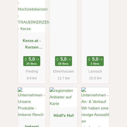
Kerze.at -
Kerzen
Liebevoll in
Handarbeit -
20 Bew.
28 Bew.
2 Bew.
GEBURTSKE
Preding
Ehrenhausen
Lannach
RZE -
8.9 km
12.7 km
20.5 km
Hochzeitske
rzen -
TRAUERKER
ZEN - Kerze
Hödl's Hof
Imkerei