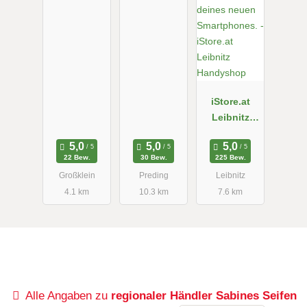
iStore.at
Leibnitz
Handyshop
22 Bew.
30 Bew.
225 Bew.
Großklein
Preding
Leibnitz
4.1 km
10.3 km
7.6 km
Alle Angaben zu
regionaler Händler Sabines Seifen