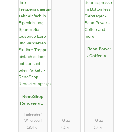
Bean Power
- Coffee and
more
RenoShop
Renovierung
ssysteme
Ludersdorf-
Wilfersdorf
Graz
Graz
18.4 km
4.1 km
1.4 km