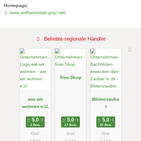
Homepage:
www.stoffwerkstatt-graz.net/
Beliebte regionale Händler
5ive-Shop
wie wir
Blütenzaube
wohnen e.U.
r
2 Bew.
17 Bew.
20 Bew.
Graz
Graz
Graz
0.9 km
4.1 km
1.4 km