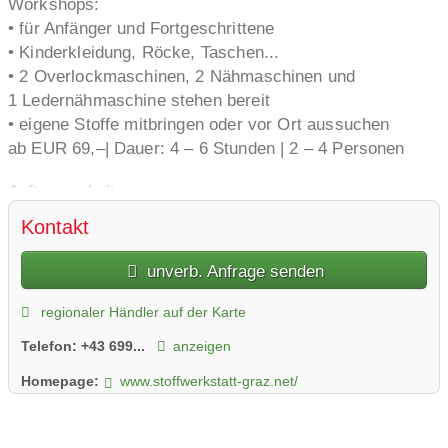
Workshops:
• für Anfänger und Fortgeschrittene
• Kinderkleidung, Röcke, Taschen...
• 2 Overlockmaschinen, 2 Nähmaschinen und
1 Ledernähmaschine stehen bereit
• eigene Stoffe mitbringen oder vor Ort aussuchen
ab EUR 69,–| Dauer: 4 – 6 Stunden | 2 – 4 Personen
Auftragsarbeiten:
Seid ihr auf der Suche nach einem besonderen
Kontakt
Geschenk? Natürlich nehme ich gern eure
Wünsche entgegen.
unverb. Anfrage senden
Sortiment:
regionaler Händler auf der Karte
• Jersey für Groß & Klein
Telefon:
+43 699...
anzeigen
• Uni-Jersey in mehr als 60 Farben
• Bio zertifizierte Gots Stoffe
Homepage:
www.stoffwerkstatt-graz.net/
• Sweatstoffe
• Musselin