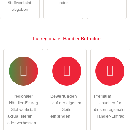
Hinweis:
Bitte beachten Sie, öffentliche Fragen sind
für
Stoffwerkstatt
finden
alle Besucher sichtbar
.
abgeben
Klicken Sie hier um eine
individuelle Frage
an den
regionaler Händler-Eintrag zu stellen
.
Für regionaler Händler
Betreiber
regionaler
Bewertungen
Premium
Händler-Eintrag
auf der eigenen
- buchen für
Stoffwerkstatt
Seite
diesen regionaler
aktualisieren
einbinden
Händler-Eintrag
oder verbessern