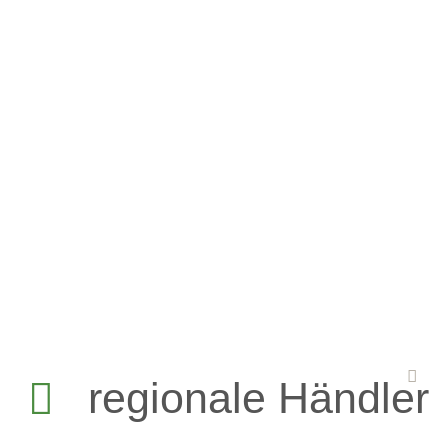
• Viskose
• Nähzubehör uvm.
• Onlineshop
regionale Händler