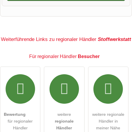
Vorname
Name
Weiterführende Links zu regionaler Händler
Stoffwerkstatt
Für regionaler Händler
Besucher
E-Mail-Adresse (wird nicht veröffentlicht)
Hiermit akzeptiere ich die
AGB
.
Die
Datenschutzerklärung
habe ich zur Kenntnis genommen.
Bewertung
weitere
weitere regionale
öffentliche Frage stellen
Abbrechen
für regionaler
regionale
Händler in
Händler
Händler
meiner Nähe