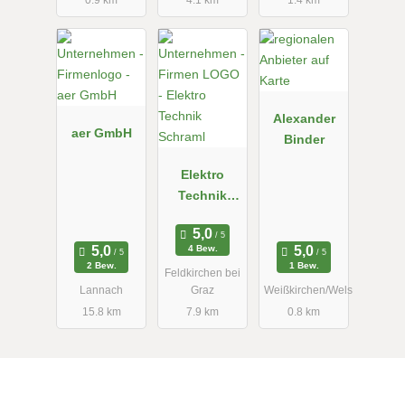
Alexander
aer GmbH
Binder
Elektro
Technik
Schraml
4 Bew.
2 Bew.
1 Bew.
Feldkirchen bei
Lannach
Graz
Weißkirchen/Wels
15.8 km
7.9 km
0.8 km