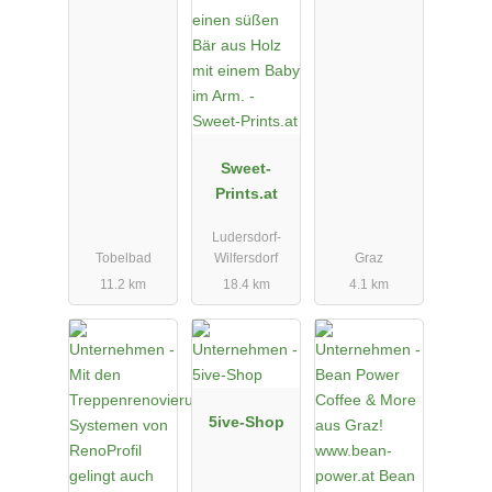
Sweet-
Prints.at
Ludersdorf-
Tobelbad
Wilfersdorf
Graz
11.2 km
18.4 km
4.1 km
5ive-Shop