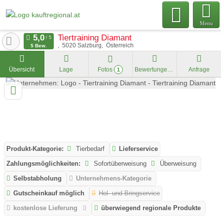
Menu
Tiertraining Diamant
5020
Salzburg
Österreich
5 Bew.
Übersicht
Lage
Fotos
Bewertungen
Anfrage
1
Produkt-Kategorie:
Tierbedarf
Lieferservice
Zahlungsmöglichkeiten:
Sofortüberweisung
Überweisung
Selbstabholung
Unternehmens-Kategorie
Gutscheinkauf möglich
Hol- und Bringservice
kostenlose Lieferung
überwiegend regionale Produkte