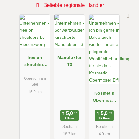
Beliebte regionale Händler
free on
Manufaktur
shoulders
T3
by
Riesenzwerg
Obertrum am
See
15.0 km
Kosmetik
Obermoser
Elfi
3 Bew.
19 Bew.
Seeham
Bergheim
18.7 km
4.9 km