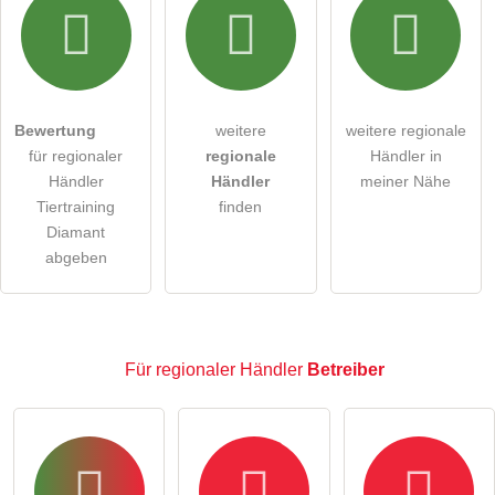
Hiermit akzeptiere ich die
AGB
.
Die
Datenschutzerklärung
habe ich zur Kenntnis genommen.
öffentliche Frage stellen
Abbrechen
Bewertung
weitere
weitere regionale
für regionaler
regionale
Händler in
Hinweis:
Bitte beachten Sie, öffentliche Fragen sind
für
Händler
Händler
meiner Nähe
alle Besucher sichtbar
.
Tiertraining
finden
Klicken Sie hier um eine
individuelle Frage
an den
Diamant
abgeben
regionaler Händler-Eintrag zu stellen
.
Für regionaler Händler
Betreiber