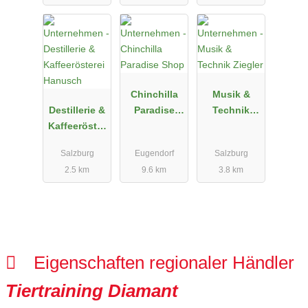
Chinchilla
Musik &
Destillerie &
Paradise
Technik
Kaffeeröster
Shop
Ziegler
ei Hanusch
Salzburg
Eugendorf
Salzburg
2.5 km
9.6 km
3.8 km
Eigenschaften regionaler Händler
Tiertraining Diamant