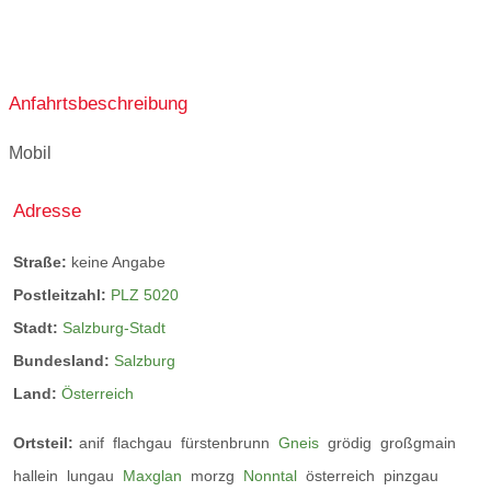
Vorträge
Die Beratung & Vorträge finden online sowie offline
Anfahrtsbeschreibung
statt.
Mobil
Fit durch´s Leben - Ernährungsberatung by
Tiertraining Diamant
Adresse
Straße:
keine Angabe
Postleitzahl:
PLZ 5020
Stadt:
Salzburg-Stadt
Bundesland:
Salzburg
Land:
Österreich
Ortsteil:
anif
flachgau
fürstenbrunn
Gneis
grödig
großgmain
hallein
lungau
Maxglan
morzg
Nonntal
österreich
pinzgau