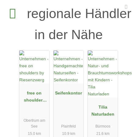
regionale Händler
in der Nähe
free on
Seifenkontor
shoulders
by
Tilia
Riesenzwerg
Naturladen
Obertrum am
See
Plainfeld
Bürmoos
15.0 km
10.9 km
21.6 km