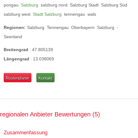
pongau
Salzburg
salzburg nord
Salzburg Stadt
Salzburg Süd
salzburg west
Stadt Salzburg
tennengau
wals
Regionen:
Salzburg
Tennengau
Oberbayern
Salzburg
-
Seenland
Zergelmanufaktur
Breitengrad
:
47.805139
Handgefertigte Zergel laden zum Spielen & Kauen
Längengrad
:
13.038069
ein.
Das verwendete Material ist auf Schadstoffe geprüft
Routenplaner
Kontakt
und darf in die Waschmaschine. So macht das Zergel
drinnen wie draußen eine gute Figur.
Im Shop stehen verschiedenen Größen zur Auswahl.
regionalen Anbieter Bewertungen
5
Onlineshop "Zergelmanufaktur"
Zusammenfassung