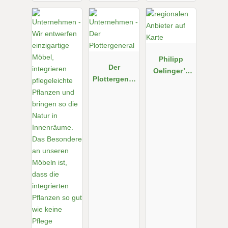
Philipp
Der
Oelinger’s
Plottergener
Schaltzentra
al
le