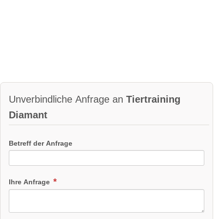
diamant.at/deutsch/kontakt/
Individuelle Betreuung für dein Tier
Katalog
überwiegend regionale Produkte
Unverbindliche Anfrage an
Tiertraining
überwiegend selbstgemachte Produkte
Diamant
überwiegend Fairtrade Produkte
Produkt-Videos:
Betreff der Anfrage
Ihre Anfrage