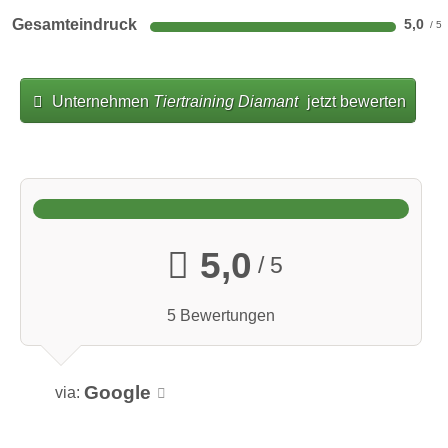
Gesamteindruck
5,0
Unternehmen
Tiertraining Diamant
jetzt bewerten
5,0
/ 5
5 Bewertungen
Betreuung
Google
via:
Individuelle Betreuung & Gassiservice
Bitte sprich mich direkt an:
https://www.tiertraining-