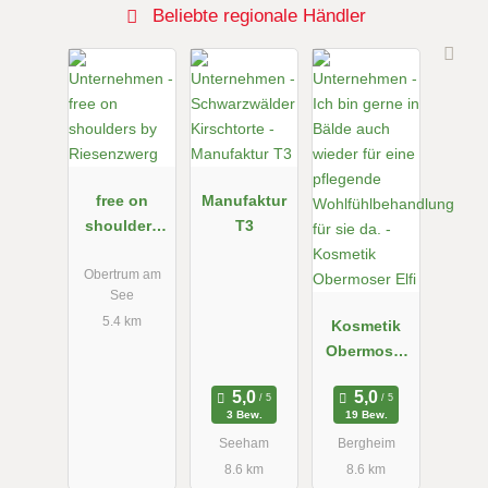
Beliebte regionale Händler
free on
Manufaktur
shoulders
T3
by
Riesenzwerg
Obertrum am
See
5.4 km
Kosmetik
Obermoser
Elfi
3 Bew.
19 Bew.
Seeham
Bergheim
8.6 km
8.6 km