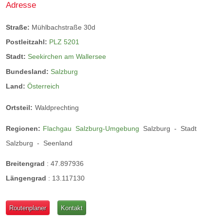
Adresse
Straße:
Mühlbachstraße 30d
Postleitzahl:
PLZ 5201
Stadt:
Seekirchen am Wallersee
Bundesland:
Salzburg
Land:
Österreich
Ortsteil:
Waldprechting
Regionen:
Flachgau
Salzburg-Umgebung
Salzburg
-
Stadt
Salzburg
-
Seenland
Breitengrad
:
47.897936
Hopfngaudi
Längengrad
:
13.117130
New England IPA
Routenplaner
Kontakt