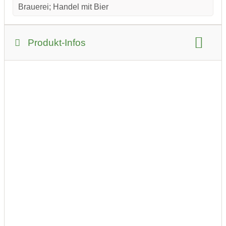
Brauerei; Handel mit Bier
Produkt-Infos
Produkt-Kategorie:
Lebensmittel und Getränke
Produkt-Beispiele: