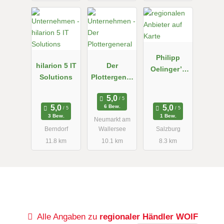
Philipp
hilarion 5 IT
Der
Oelinger’s
Solutions
Plottergener
Schaltzentra
al
le
6 Bew.
3 Bew.
1 Bew.
Neumarkt am
Berndorf
Wallersee
Salzburg
11.8 km
10.1 km
8.3 km
Alle Angaben zu
regionaler Händler WOIF