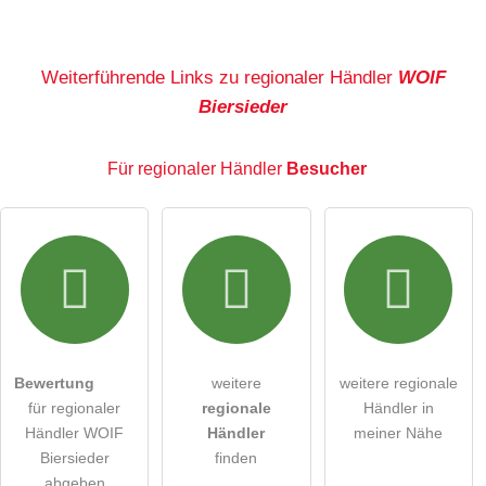
Name
Weiterführende Links zu regionaler Händler
WOIF
Biersieder
E-Mail-Adresse (wird nicht veröffentlicht)
Für regionaler Händler
Besucher
Hiermit akzeptiere ich die
AGB
.
Die
Datenschutzerklärung
habe ich zur Kenntnis genommen.
öffentliche Frage stellen
Abbrechen
Bewertung
weitere
weitere regionale
für regionaler
regionale
Händler in
Hinweis:
Bitte beachten Sie, öffentliche Fragen sind
für
Händler WOIF
Händler
meiner Nähe
alle Besucher sichtbar
.
Biersieder
finden
Klicken Sie hier um eine
individuelle Frage
an den
abgeben