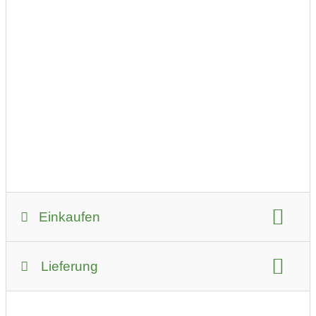
Oids Troad
Pale Ale mit Urgetreidesorten
Link
Einkaufen
Zahlungsmöglichkeiten:
Lieferung
PayPal
Kreditkarte
Bar
Sofortüberweisung
Lieferservice