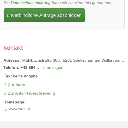
Die
Datenschutzerklärung
habe ich zur Kenntnis genommen.
unverbindliche Anfrage abschicken
Kontakt
Adresse:
Mühlbachstraße 30d
5201
Seekirchen am Wallersee
Öst
Telefon:
+43 664...
anzeigen
Fax:
keine Angabe
Zur Karte
Zur Anfahrtsbeschreibung
Homepage:
www.woif.at