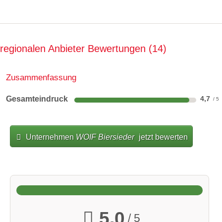
Link
regionalen Anbieter Bewertungen
14
überwiegend regionale Produkte
Zusammenfassung
überwiegend Bio Produkte
Gesamteindruck
4,7
Unternehmen
WOIF Biersieder
jetzt bewerten
5,0
/ 5