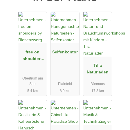
free on
Seifenkontor
shoulders
by
Tilia
Riesenzwerg
Naturladen
Obertrum am
See
Plainfeld
Bürmoos
5.4 km
8.9 km
17.3 km