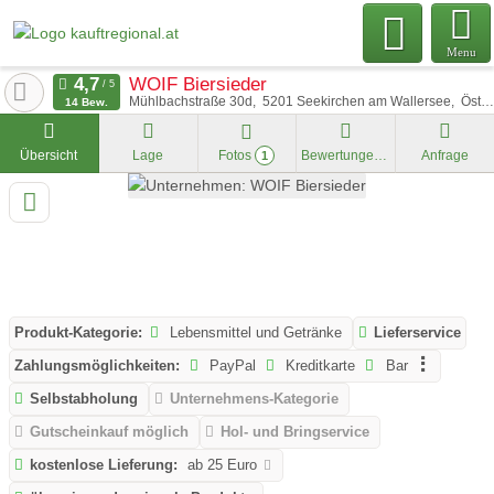
Menu
WOIF Biersieder
Mühlbachstraße 30d
5201
Seekirchen am Wallersee
Österreich
14 Bew.
Übersicht
Lage
Fotos
Bewertungen
Anfrage
1
Produkt-Kategorie:
Lebensmittel und Getränke
Lieferservice
Zahlungsmöglichkeiten:
PayPal
Kreditkarte
Bar
Selbstabholung
Unternehmens-Kategorie
Gutscheinkauf möglich
Hol- und Bringservice
kostenlose Lieferung:
ab 25 Euro