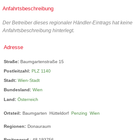
Anfahrtsbeschreibung
Barschloch
Der Betreiber dieses regionaler Händler-Eintrags hat keine
Anfahrtsbeschreibung hinterlegt.
Katalog
überwiegend regionale Produkte
Adresse
überwiegend selbstgemachte Produkte
Straße:
Baumgartenstraße 15
überwiegend Fairtrade Produkte
Postleitzahl:
PLZ 1140
überwiegend Bio Produkte
Stadt:
Wien-Stadt
Produkt-Videos
Bundesland:
Wien
Land:
Österreich
Ortsteil:
Baumgarten
Hütteldorf
Penzing
Wien
Regionen:
Donauraum
Breitengrad
:
48.193756