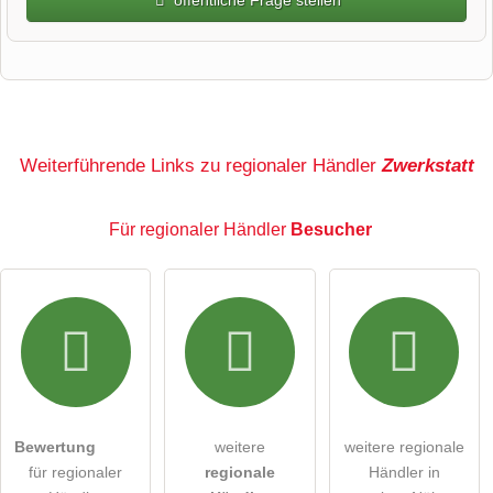
Vorname
Name
Weiterführende Links zu regionaler Händler
Zwerkstatt
Für regionaler Händler
Besucher
E-Mail-Adresse (wird nicht veröffentlicht)
Hiermit akzeptiere ich die
AGB
.
Die
Datenschutzerklärung
habe ich zur Kenntnis genommen.
Bewertung
weitere
weitere regionale
öffentliche Frage stellen
Abbrechen
für regionaler
regionale
Händler in