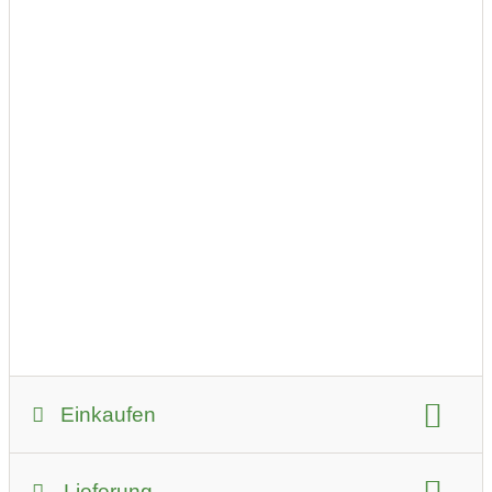
Freedatensuppe
Kult T-Shirt von Zwerkstatt
Freedatensuppe T-Shirt
Einkaufen
Zahlungsmöglichkeiten:
Lieferung