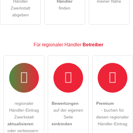
Händler
Händler
meiner Nähe
Hinweis:
Bitte beachten Sie, öffentliche Fragen sind
für
Zwerkstatt
finden
alle Besucher sichtbar
.
abgeben
Klicken Sie hier um eine
individuelle Frage
an den
regionaler Händler-Eintrag zu stellen
.
Für regionaler Händler
Betreiber
regionaler
Bewertungen
Premium
Händler-Eintrag
auf der eigenen
- buchen für
Zwerkstatt
Seite
diesen regionaler
aktualisieren
einbinden
Händler-Eintrag
oder verbessern