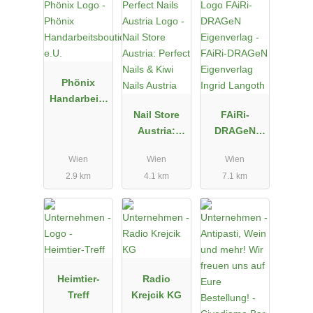
Phönix
Handarbeits
boutique
Nail Store
FAiRi-
e.U.
Austria:
DRAGeN
Perfect Nails
Eigenverlag
Wien
Wien
Wien
& Kiwi Nails
Ingrid
2.9 km
4.1 km
7.1 km
Austria
Langoth
Heimtier-
Radio
Treff
Krejcik KG