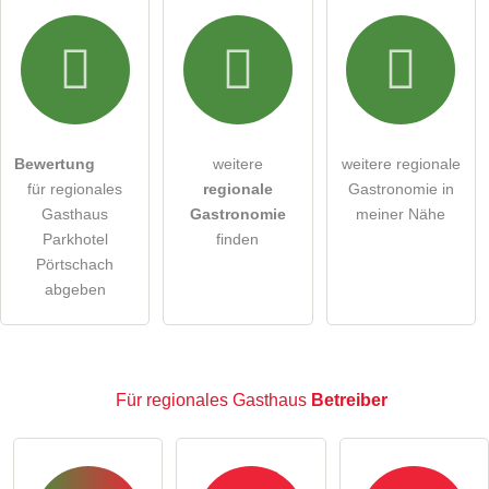
Hiermit akzeptiere ich die
AGB
.
Die
Datenschutzerklärung
habe ich zur Kenntnis genommen.
öffentliche Frage stellen
Abbrechen
Bewertung
weitere
weitere regionale
für regionales
regionale
Gastronomie in
Hinweis:
Bitte beachten Sie, öffentliche Fragen sind
für
Gasthaus
Gastronomie
meiner Nähe
alle Besucher sichtbar
.
Parkhotel
finden
Klicken Sie hier um eine
individuelle Frage
an den
Pörtschach
abgeben
regionales Gasthaus-Eintrag zu stellen
.
Für regionales Gasthaus
Betreiber