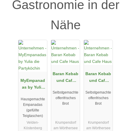
Gastronomie in der
Nähe
Baran Kebab
Baran Kebab
MyEmpanad
und Cafe
und Cafe
as by Yulia
Haus
Haus
Selbstgemachte
Selbstgemachte
die
offenfrisches
offenfrisches
Hausgemachte
Partyköchin
Brot
Brot
Empanadas
(gefüllte
Teigtaschen)
Velden-
Krumpendorf
Krumpendorf
Köstenberg
am Wörthersee
am Wörthersee