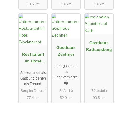
10.5 km
5.4 km
5.4 km
Gasthaus
Gasthaus
Rathausberg
Restaurant
Zechner
im Hotel
Landgasthaus
Glocknerhof
mti
Sie kommen als
Eigenvermarktu
Gast und gehen
ng
als Freund.
Berg im Drautal
St.Andrä
Böckstein
77.4 km
52.9 km
93.5 km