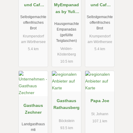
und Cafe
MyEmpanad
und Cafe
Haus
as by Yulia
Haus
Selbstgemachte
Selbstgemachte
die
offenfrisches
offenfrisches
Hausgemachte
Partyköchin
Brot
Brot
Empanadas
(gefüllte
Krumpendorf
Krumpendorf
Teigtaschen)
am Wörthersee
am Wörthersee
Velden-
5.4 km
5.4 km
Köstenberg
10.5 km
Gasthaus
Papa Joe
Gasthaus
Rathausberg
Zechner
St. Johann
Böckstein
107.1 km
Landgasthaus
93.5 km
mti