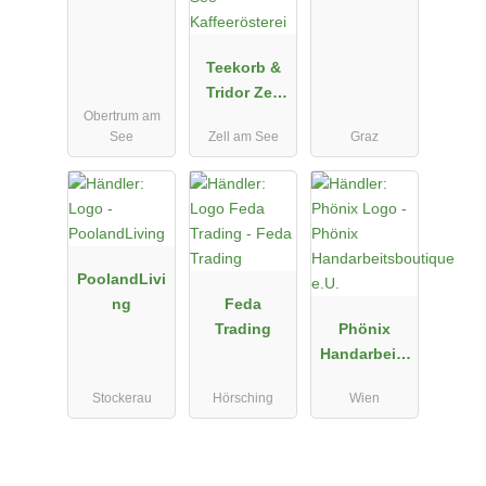
Teekorb &
Tridor Zell
Obertrum am
am See
See
Zell am See
Graz
Kaffeeröster
ei
PoolandLivi
ng
Feda
Trading
Phönix
Handarbeits
boutique
Stockerau
Hörsching
Wien
e.U.