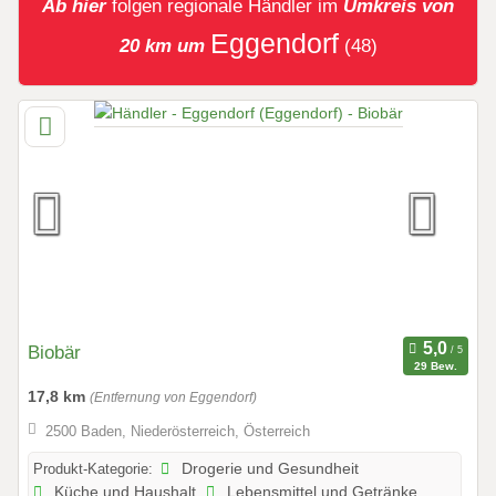
Ab hier
folgen
regionale Händler
im
Umkreis von
Eggendorf
20 km um
(48)
Biobär
29 Bew.
17,8 km
(Entfernung von Eggendorf)
2500 Baden, Niederösterreich, Österreich
Produkt-Kategorie:
Drogerie und Gesundheit
Küche und Haushalt
Lebensmittel und Getränke