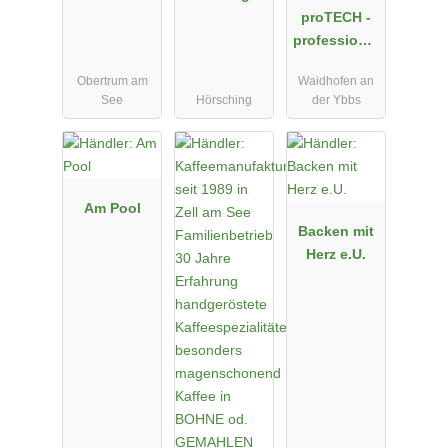
by
proTECH -
Riesenzwerg
professionel
le
Obertrum am
Waidhofen an
Technologie
See
Hörsching
der Ybbs
n GmbH
Am Pool
Backen mit
Herz e.U.