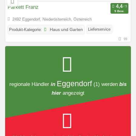
Parkett Franz
9 Bew.
2492 Eggendorf, Niederösterreich, Österreich
Lieferservice
Produkt-Kategorie:
Haus und Garten
99
Eggendorf
regionale Händler
in
(1)
werden
bis
hier
angezeigt