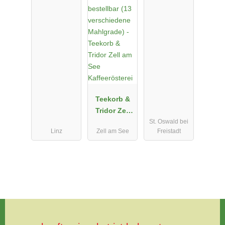
Teekorb &
Tridor Zell
St. Oswald bei
am See
Linz
Zell am See
Freistadt
Kaffeeröster
ei