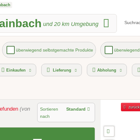
nbach
Kainbach
Suchrad
und
20
km Umgebung
überwiegend selbstgemachte Produkte
überwiegend 
eichisches E-Commerce-Gütezeichen
Lieferservice
kost
Einkaufen
Lieferung
Abholung
zurück
efunden
(von
Sortieren
Standard
nach