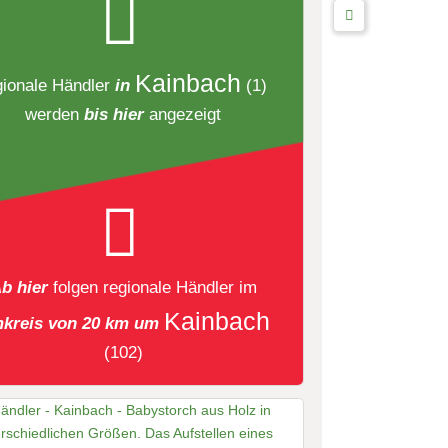
Kainbach
gionale Händler
in
(1)
werden
bis hier
angezeigt
b hier
folgen
regionale Händler
im
Kainbach
kreis von 20 km um
(102)