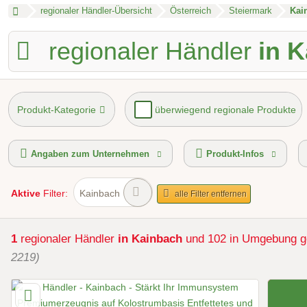
regionaler Händler-Übersicht
Österreich
Steiermark
Kai
regionaler Händler
in 
Produkt-Kategorie
überwiegend regionale Produkte
Zahlungsmöglichkeiten
Österr
Angaben zum Unternehmen
Produkt-Infos
Aktive
Filter:
Kainbach
alle Filter entfernen
Selbstabholung
1
regionaler Händler
in Kainbach
und 102 in Umgebung
g
2219)