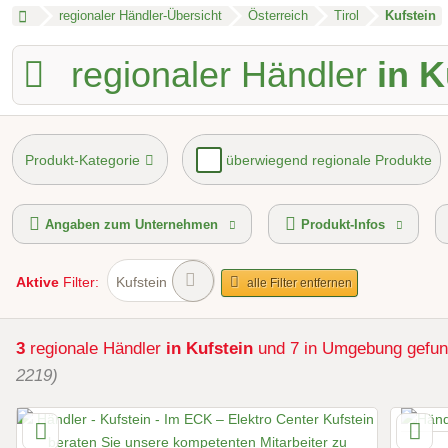
regionaler Händler-Übersicht
Österreich
Tirol
Kufstein
regionaler Händler
in K
Produkt-Kategorie
überwiegend regionale Produkte
Zahlungsmöglichkeiten
Österreichisches E-Com
Angaben zum Unternehmen
Produkt-Infos
Aktive
Filter:
Kufstein
alle Filter entfernen
3
regionale Händler
in Kufstein
und 7 in Umgebung
gefu
2219)