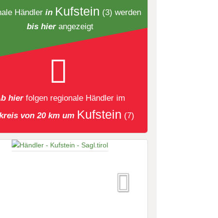
Kufstein
nale Händler
in
(3)
werden
bis hier
angezeigt
b hier
folgen
regionale Händler
im
Kufstein
reis von 20 km um
(7)