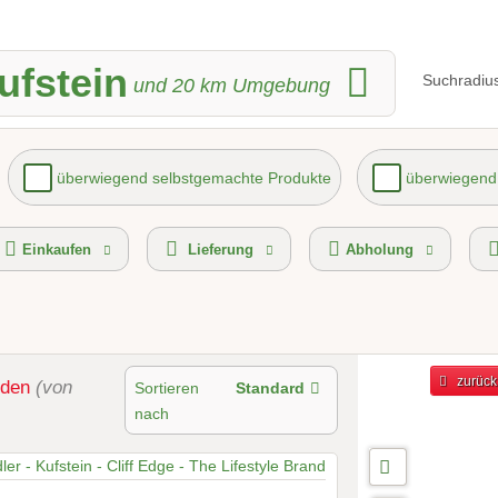
ufstein
Suchradius
und
20
km Umgebung
überwiegend selbstgemachte Produkte
überwiegend 
merce-Gütezeichen
Lieferservice
kostenlose Lieferung
Einkaufen
Lieferung
Abholung
zurück
nden
(von
Sortieren
Standard
nach