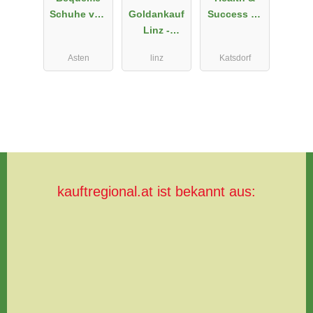
Schuhe von
Goldankauf
Success by
Peter
Linz -
Wolkerstorfe
Wagner
Juwelier -
r
Asten
linz
Katsdorf
Comfortsch
Anadolu
uhe
Gold
kauftregional.at ist bekannt aus: