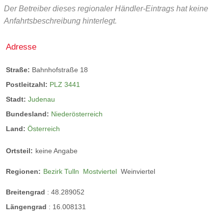
https://www.abs-consult.at/arbeitsschutz-
Der Betreiber dieses regionaler Händler-Eintrags hat keine
2/#1532587470391-7a687c19-f642
Anfahrtsbeschreibung hinterlegt.
Adresse
Baukoordination
Straße:
Bahnhofstraße 18
Postleitzahl:
PLZ 3441
Wir stellen Ihnen einen Baukoordinator; dieser schafft
Stadt:
Judenau
Hilfe gegen jene erhöhte Unfallgefahr, die aus dem
Bundesland:
Niederösterreich
gleichzeitigen oder aufeinanderfolgenden
Zusammentreffen von Arbeitnehmern mehrerer
Land:
Österreich
Arbeitgeber auf einer Baustelle resultiert. Diese
Ortsteil:
keine Angabe
haben bei der Einteilung der Arbeiten der
verschiedenen Unternehmen Koordinations-,
Regionen:
Bezirk Tulln
Mostviertel
Weinviertel
Organisations- Überwachungs- und
Breitengrad
:
48.289052
Informationspflichten. Der Baukoordinator muss vom
Längengrad
:
16.008131
Bauherren bestellt werden.