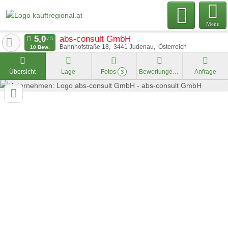
Menu
abs-consult GmbH
Bahnhofstraße 18
3441
Judenau
Österreich
10 Bew.
Übersicht
Lage
Fotos
Bewertungen
Anfrage
3