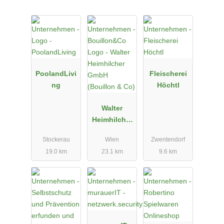
PoolandLivi
Fleischerei
ng
Höchtl
Walter
Heimhilcher
GmbH
Stockerau
Wien
Zwentendorf
(Bouillon &
19.0 km
23.1 km
9.6 km
Co)