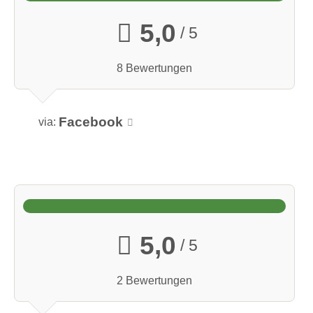
ÖNorm, Z1020
5,0
/ 5
https://shop.abs-
8 Bewertungen
consult.at/produkt/erste_hilfe_koffer_multi/
Facebook
via:
überwiegend regionale Produkte
überwiegend selbstgemachte Produkte
5,0
/ 5
2 Bewertungen