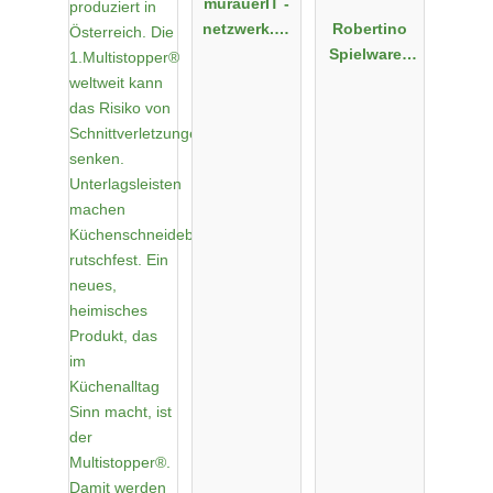
murauerIT -
netzwerk.se
Robertino
curity.cloud
Spielwaren
Onlineshop