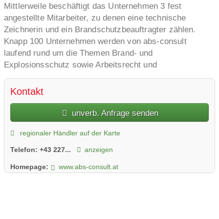
Mittlerweile beschäftigt das Unternehmen 3 fest
angestellte Mitarbeiter, zu denen eine technische
Zeichnerin und ein Brandschutzbeauftragter zählen.
Knapp 100 Unternehmen werden von abs-consult
laufend rund um die Themen Brand- und
Explosionsschutz sowie Arbeitsrecht und
Behördenverfahren betreut. Darunter namhafte
öffentliche Einrichtungen und Konzerne wie die
Kontakt
Magistrat Wien, Universität Wien, AGRANA Zucker
GmbH, Landeskliniken, Westbahn und der TÜV Austria.
unverb. Anfrage senden
regionaler Händler auf der Karte
Telefon:
+43 227...
anzeigen
Homepage:
www.abs-consult.at