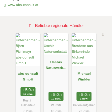
www.abs-consult.at
Beliebte regionale Händler
Uschis
Naturwerkst
abs-consult
att
Michael
GmbH
Winkler
11 Bew.
10 Bew.
1 Bew.
Rust im
Tullnerfeld
Würnitz
Kaltenleutgeben
6.2 km
18.7 km
23.7 km