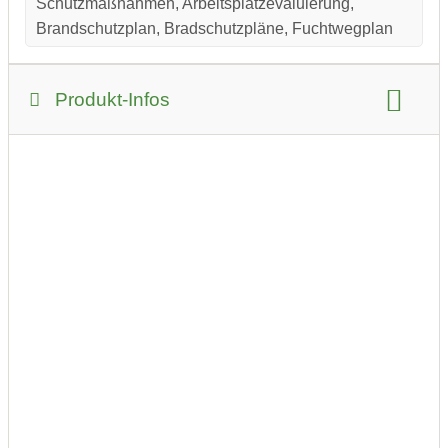
Schutzmaßnahmen, Arbeitsplatzevaluierung,
Brandschutzplan, Bradschutzpläne, Fuchtwegplan
Produkt-Infos
Produkt-Kategorie:
Produkt-Beispiele:
Brandschutzpläne
Wir stellen sicher, dass Ihre Brandschutzpläne einen
einheitlichen Standard aufweisen.
Der Brandschutzplan besteht aus einem Lageplan und
Grundrissplänen aller Geschoße des betreffenden