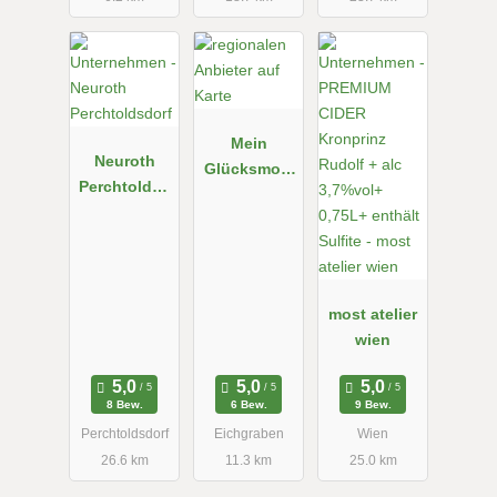
Mein
Neuroth
Glücksmom
Perchtoldsd
ent
orf
Naturseifen
most atelier
wien
8 Bew.
6 Bew.
9 Bew.
Perchtoldsdorf
Eichgraben
Wien
26.6 km
11.3 km
25.0 km