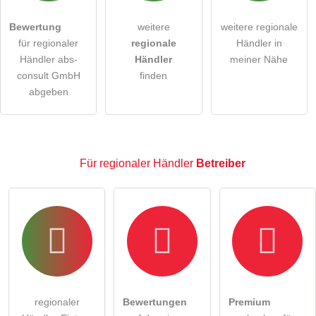
öffentliche Frage stellen
Abbrechen
Bewertung
weitere
weitere regionale
für regionaler
regionale
Händler in
Hinweis:
Bitte beachten Sie, öffentliche Fragen sind
für
Händler abs-
Händler
meiner Nähe
alle Besucher sichtbar
.
consult GmbH
finden
Klicken Sie hier um eine
individuelle Frage
an den
abgeben
regionaler Händler-Eintrag zu stellen
.
Für regionaler Händler
Betreiber
regionaler
Bewertungen
Premium