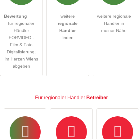
Die
Datenschutzerklärung
habe ich zur Kenntnis genommen.
öffentliche Frage stellen
Abbrechen
Bewertung
weitere
weitere regionale
für regionaler
regionale
Händler in
Hinweis:
Bitte beachten Sie, öffentliche Fragen sind
für
Händler
Händler
meiner Nähe
alle Besucher sichtbar
.
FORVIDEO -
finden
Klicken Sie hier um eine
individuelle Frage
an den
Film & Foto
Digitalisierung;
regionaler Händler-Eintrag zu stellen
.
im Herzen Wiens
abgeben
Für regionaler Händler
Betreiber