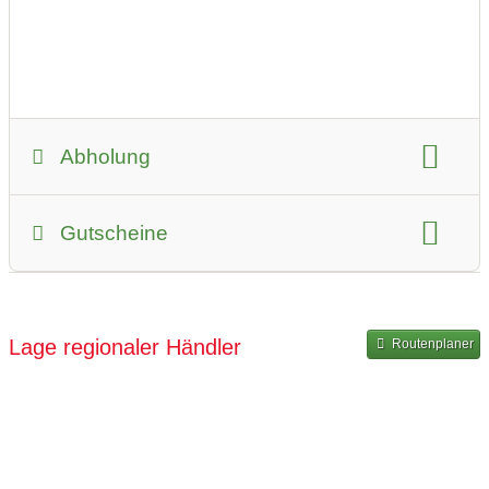
30 km vom Unternehmen entfernt
Produkt-Videos:
Versand möglich
digitale Lieferung:
Telefongespräch
digitales Produkt
Abholung
Selbstabholung
Gutscheine
Art der Abholung:
kontaktlose Übergabe
Übergabe mit Kontakt
Gutscheinkauf möglich
FORVIDEO Filmverbesserungs-Service
Zeitraum für Abholung:
Hinweise zum Gutschein-Kauf:
Lage regionaler Händler
Routenplaner
11:00-17:00
Bitte kontaktieren Sie uns unter info@forvideo.media
oder nutzen Sie die 2025 Weihnachtsaktion
11:00-17:00
https://www.forvideo.media/100eur-fur-80eur
11:00-17:00
11:00-17:00