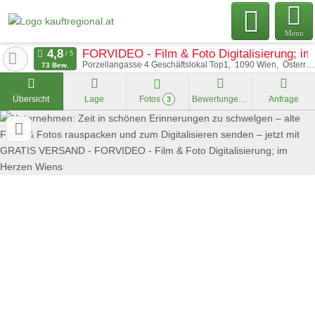
Menu
FORVIDEO - Film & Foto Digitalisierung; i
Porzellangasse 4 Geschäftslokal Top1
1090
Wien
Österreich
73 Bew.
Übersicht
Lage
Fotos
Bewertungen
Anfrage
3