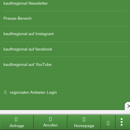
kauftregional Newsletter
Presse-Bereich
kauftregional auf Instagram
kauftregional auf facebook
kauftregional auf YouTube
regionalen Anbieter Login
Branchenportal Software made in Germany
Anrufen
Anfrage
Homepage
Aktuelle Version: 14.13.0