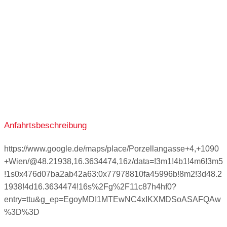
09:00-15:00
ganztags geschlossen
ganztags geschlossen
ganztags geschlossen
Anfahrtsbeschreibung
https://www.google.de/maps/place/Porzellangasse+4,+1090
+Wien/@48.21938,16.3634474,16z/data=!3m1!4b1!4m6!3m5
!1s0x476d07ba2ab42a63:0x77978810fa45996b!8m2!3d48.2
1938!4d16.3634474!16s%2Fg%2F11c87h4hf0?
entry=ttu&g_ep=EgoyMDI1MTEwNC4xIKXMDSoASAFQAw
%3D%3D