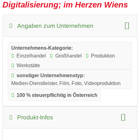
Digitalisierung; im Herzen Wiens
eine klar strukturierte, benutzerfreundliche Wiedergabe
auf verschiedenen Geräten.
Angaben zum Unternehmen
Unternehmens-Kategorie:
Einzelhandel
Großhandel
Produktion
Werkstätte
sonstiger Unternehmenstyp:
Medien-Dienstleister, Film, Foto, Videoproduktion
100 % steuerpflichtig in Österreich
Produkt-Infos
Produkt-Kategorie:
Elektronik und Technik