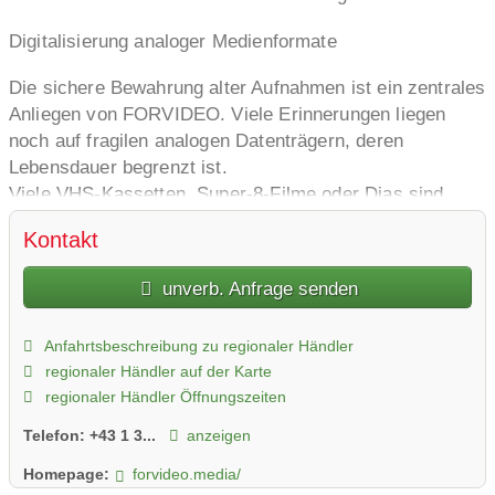
Digitalisierung analoger Medienformate
Die sichere Bewahrung alter Aufnahmen ist ein zentrales
Anliegen von FORVIDEO. Viele Erinnerungen liegen
noch auf fragilen analogen Datenträgern, deren
Lebensdauer begrenzt ist.
Viele VHS-Kassetten, Super-8-Filme oder Dias sind
heute oft nicht mehr abspielbar.
Kontakt
Hier setzt ForVideo an: Mit professioneller Technik
werden die alten Medien in zeitgemäße, digitale Formate
unverb. Anfrage senden
überführt. Dabei wird auf höchste Sorgfalt, Bild- und
Tonqualität sowie eine übersichtliche Archivierung
Anfahrtsbeschreibung zu regionaler Händler
geachtet. In Wien bietet FORVIDEO einen besonderen
regionaler Händler auf der Karte
Sichtungstermin an, bei dem Kund:innen ihre Videos
regionaler Händler Öffnungszeiten
vorab sichten können. Das ermöglicht eine gezielte
Auswahl der relevanten Inhalte und vermeidet unnötige
Telefon:
+43 1 3...
anzeigen
Digitalisierungskosten.
Homepage:
forvideo.media/
Folgende Formate werden bei FORVIDEO digitalisiert: