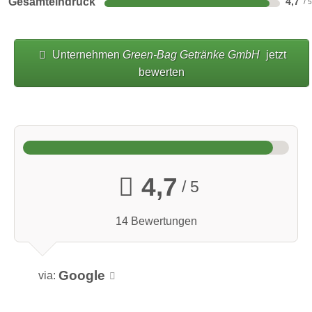
Gesamteindruck
4,7
Unternehmen
Green-Bag Getränke GmbH
jetzt
bewerten
4,7
/ 5
14 Bewertungen
Google
via: