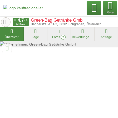
Menu
Green-Bag Getränke GmbH
Badnerstraße 11/2
3032
Eichgraben
Österreich
14 Bew.
Übersicht
Lage
Fotos
Bewertungen
Anfrage
2