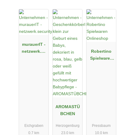
murauerIT -
netzwerk.se
Robertino
curity.cloud
Spielwaren
Onlineshop
AROMASTÜ
BCHEN
Eichgraben
Herzogenburg
Pressbaum
0.7 km
23.0 km
10.0 km