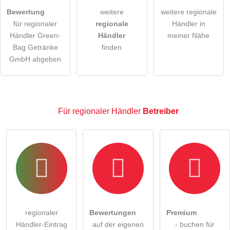
öffentliche Frage stellen
Abbrechen
Bewertung
weitere
weitere regionale
für regionaler
regionale
Händler in
Hinweis:
Bitte beachten Sie, öffentliche Fragen sind
für
Händler Green-
Händler
meiner Nähe
alle Besucher sichtbar
.
Bag Getränke
finden
Klicken Sie hier um eine
individuelle Frage
an den
GmbH abgeben
regionaler Händler-Eintrag zu stellen
.
Für regionaler Händler
Betreiber
regionaler
Bewertungen
Premium
Händler-Eintrag
auf der eigenen
- buchen für