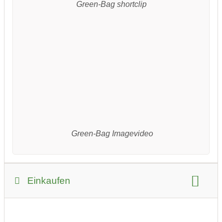
Green-Bag shortclip
Green-Bag Imagevideo
Einkaufen
Zahlungsmöglichkeiten:
PayPal
Kreditkarte
Sofortüberweisung