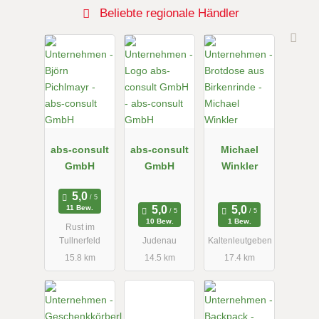
Beliebte regionale Händler
abs-consult
abs-consult
Michael
GmbH
GmbH
Winkler
11 Bew.
10 Bew.
1 Bew.
Rust im
Tullnerfeld
Judenau
Kaltenleutgeben
15.8 km
14.5 km
17.4 km