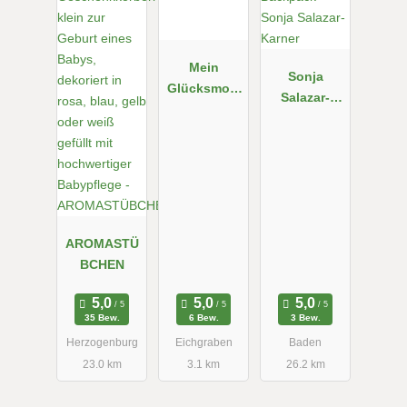
Mein
Sonja
Glücksmom
Salazar-
ent
Karner
Naturseifen
AROMASTÜ
BCHEN
35 Bew.
6 Bew.
3 Bew.
Herzogenburg
Eichgraben
Baden
23.0 km
3.1 km
26.2 km