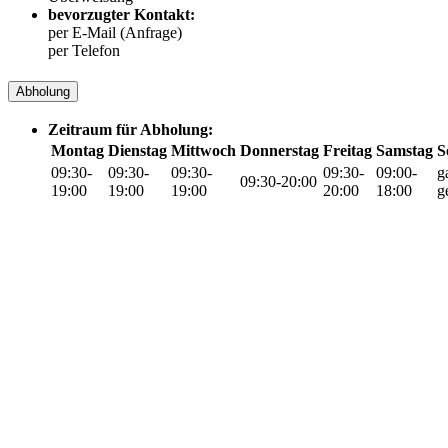
bevorzugter Kontakt:
per E-Mail (Anfrage)
per Telefon
Abholung
Zeitraum für Abholung:
Montag
Dienstag
Mittwoch
Donnerstag
Freitag
Samstag
S
09:30-
09:30-
09:30-
09:30-
09:00-
g
09:30-20:00
19:00
19:00
19:00
20:00
18:00
g