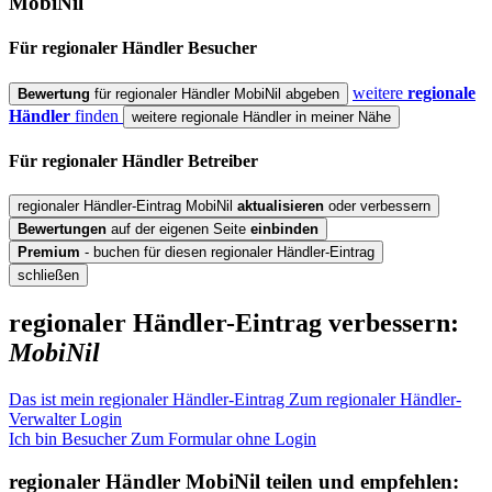
MobiNil
Für regionaler Händler
Besucher
weitere
regionale
Bewertung
für regionaler Händler MobiNil abgeben
Händler
finden
weitere regionale Händler in meiner Nähe
Für regionaler Händler
Betreiber
regionaler Händler-Eintrag MobiNil
aktualisieren
oder verbessern
Bewertungen
auf der eigenen Seite
einbinden
Premium
- buchen für diesen regionaler Händler-Eintrag
schließen
regionaler Händler-Eintrag verbessern:
MobiNil
Das ist mein regionaler Händler-Eintrag
Zum regionaler Händler-
Verwalter Login
Ich bin Besucher
Zum Formular ohne Login
regionaler Händler
MobiNil
teilen und empfehlen: