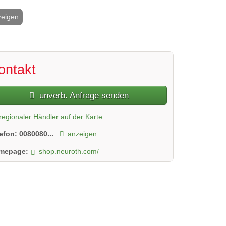
zeigen
2 / 4
ontakt
unverb. Anfrage senden
regionaler Händler auf der Karte
lefon:
0080080...
anzeigen
mepage:
shop.neuroth.com/