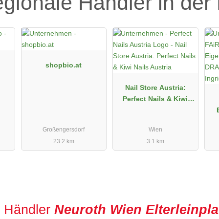
egionale Händler in der
shopbio.at
Nail Store Austria:
Perfect Nails & Kiwi
Nails Austria
E
Großengersdorf
Wien
23.2 km
3.1 km
r Händler
Neuroth Wien Elterleinpla