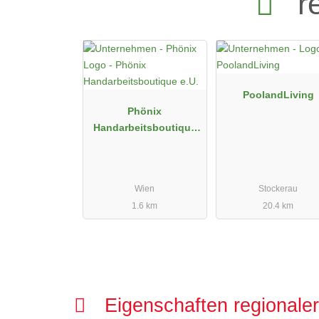
r
PoolandLiving
Phönix
Handarbeitsboutique
e.U.
Wien
Stockerau
1.6 km
20.4 km
Eigenschaften regionale