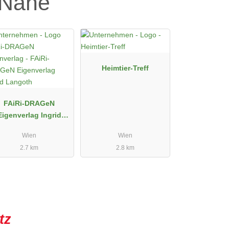
 Nähe
Heimtier-Treff
FAiRi-DRAGeN
igenverlag Ingrid
Langoth
Wien
Wien
2.7 km
2.8 km
tz