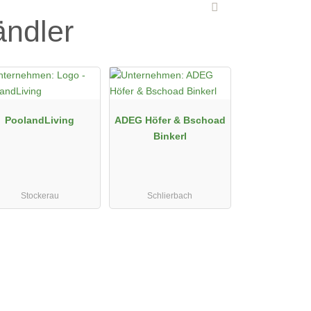
ändler
PoolandLiving
ADEG Höfer & Bschoad
Binkerl
Stockerau
Schlierbach