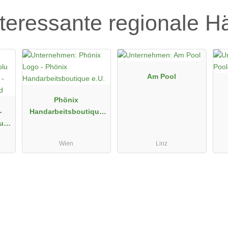
teressante regionale H
Am Pool
Phönix
-
Handarbeitsboutique
u
e.U.
Wien
Linz