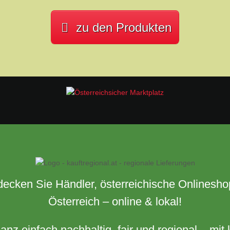
zu den Produkten
decken Sie Händler, österreichische Onlineshop
Österreich – online & lokal!
nz einfach nachhaltig, fair und regional – mit k