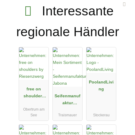
Interessante
regionale Händler
PoolandLivi
free on
ng
shoulders
Seifenmanuf
by
aktur
Obertrum am
Riesenzwerg
Jabona
See
Traismauer
Stockerau