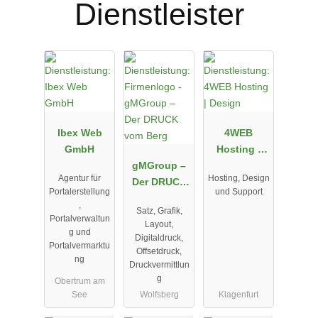
Dienstleister
Ibex Web
4WEB
GmbH
Hosting |
gMGroup –
Design
Agentur für
Hosting, Design
Der DRUCK
Portalerstellung
und Support
vom Berg
,
Satz, Grafik,
Portalverwaltun
Layout,
g und
Digitaldruck,
Portalvermarktu
Offsetdruck,
ng
Druckvermittlun
g
Obertrum am
See
Wolfsberg
Klagenfurt