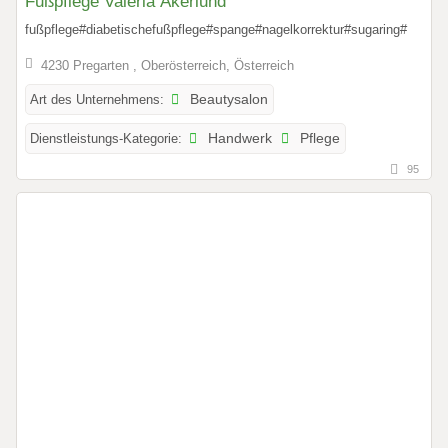
Fußpflege Valeria Akerlund
fußpflege#diabetischefußpflege#spange#nagelkorrektur#sugaring#
4230 Pregarten , Oberösterreich, Österreich
Art des Unternehmens:
Beautysalon
Dienstleistungs-Kategorie:
Handwerk
Pflege
95