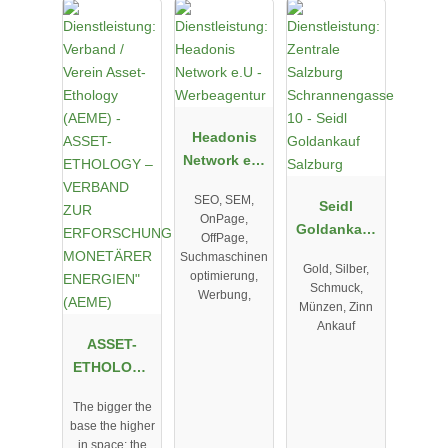
Headonis
Network e.U
-
SEO, SEM,
Werbeagent
Seidl
OnPage,
ur
Goldankauf
OffPage,
Salzburg
Suchmaschinen
Gold, Silber,
optimierung,
Schmuck,
Werbung,
Münzen, Zinn
Ankauf
ASSET-
ETHOLOGY
– VERBAND
The bigger the
ZUR
base the higher
ERFORSCHU
in space; the