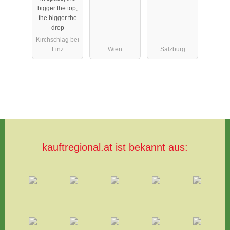
NG
bigger the top,
MONETÄRE
the bigger the
drop
R
Kirchschlag bei
ENERGIEN"
Linz
Wien
Salzburg
(AEME)
kauftregional.at ist bekannt aus: