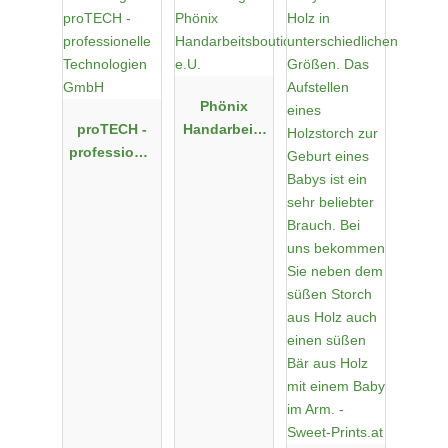
Phönix
proTECH -
Handarbeits
professionel
boutique
le
e.U.
Technologie
n GmbH