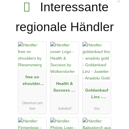
Interessante
regionale Händler
free on
shoulders
Health &
by
Success by
Goldankauf
Riesenzwerg
Wolkerstorfe
Linz -
Obertrum am
r
Juwelier -
See
Katsdorf
linz
Anadolu
Gold