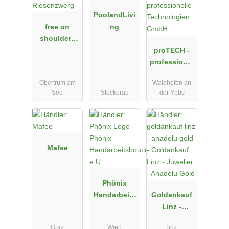
PoolandLivi
free on
ng
shoulders
by
proTECH -
Riesenzwerg
professionel
le
Obertrum am
Waidhofen an
Technologie
See
Stockerau
der Ybbs
n GmbH
Mafee
Phönix
Handarbeits
Goldankauf
boutique
Linz -
e.U.
Juwelier -
Graz
Wien
linz