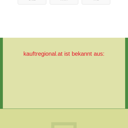
Anadolu
Gold
kauftregional.at ist bekannt aus: