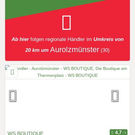
Ab hier
folgen
regionale Händler
im
Umkreis von
Aurolzmünster
20 km um
(30)
WS BOUTIQUE