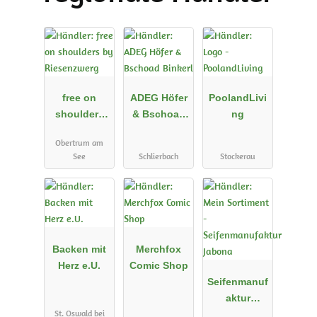
free on
ADEG Höfer
PoolandLivi
shoulders
& Bschoad
ng
by
Binkerl
Obertrum am
Riesenzwerg
See
Schlierbach
Stockerau
Backen mit
Merchfox
Herz e.U.
Comic Shop
Seifenmanuf
aktur
St. Oswald bei
Jabona